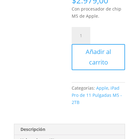
$
2.979,00
Con procesador de chip
M5 de Apple.
iPad
Pro
de
Añadir al
11
Pulgadas
carrito
Cellular
2TB
Negro
espacial
Categorías:
Apple
,
iPad
cantidad
Pro de 11 Pulgadas M5 -
2TB
Descripción