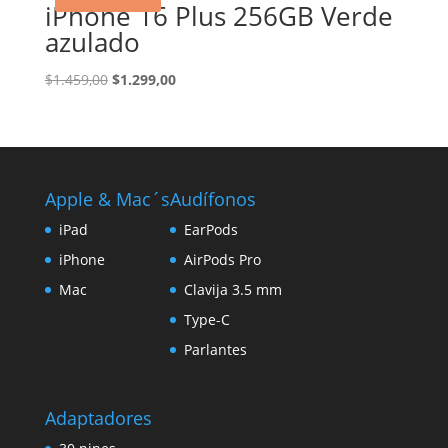
iPhone 16 Plus 256GB Verde
azulado
El
El
$
1.459,00
$
1.299,00
precio
precio
original
actual
era:
es:
$1.459,00.
$1.299,00.
Apple & Mac´s
Audífonos
iPad
EarPods
iPhone
AirPods Pro
Mac
Clavija 3.5 mm
Type-C
Parlantes
Adaptadores