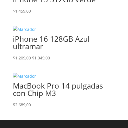
$
1.459,00
iPhone 16 128GB Azul
ultramar
El
El
$
1.209,00
$
1.049,00
precio
precio
original
actual
era:
es:
MacBook Pro 14 pulgadas
$1.209,00.
$1.049,00.
con Chip M3
$
2.689,00