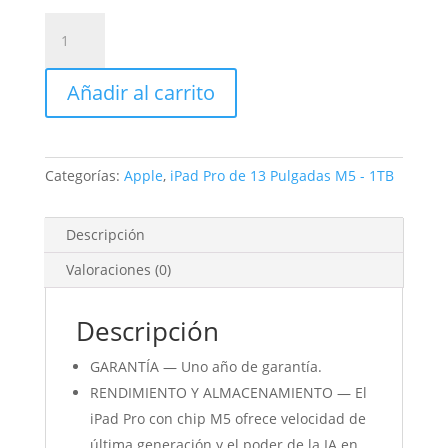
iPad
Pro
de
Añadir al carrito
13
Pulgadas
Cellular
1TB
Categorías:
Apple
,
iPad Pro de 13 Pulgadas M5 - 1TB
Plata
Nanotexturizado
cantidad
Descripción
Valoraciones (0)
Descripción
GARANTÍA — Uno año de garantía.
RENDIMIENTO Y ALMACENAMIENTO — El
iPad Pro con chip M5 ofrece velocidad de
última generación y el poder de la IA en