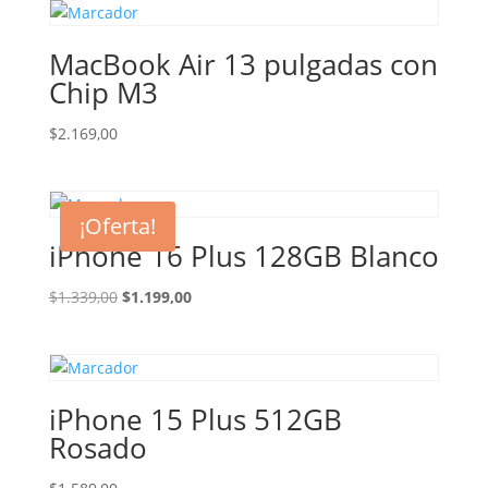
MacBook Air 13 pulgadas con
Chip M3
$
2.169,00
¡Oferta!
iPhone 16 Plus 128GB Blanco
El
El
$
1.339,00
$
1.199,00
precio
precio
original
actual
era:
es:
$1.339,00.
$1.199,00.
iPhone 15 Plus 512GB
Rosado