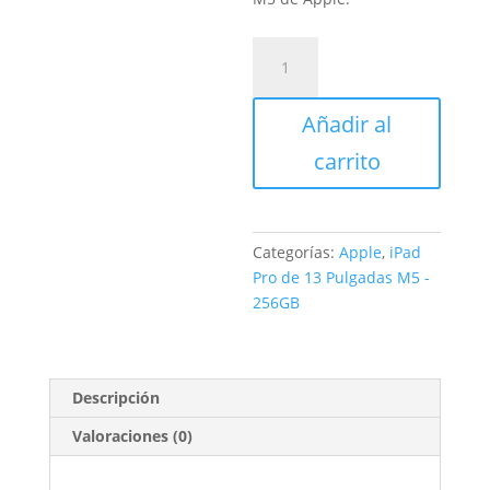
iPad
Pro
de
Añadir al
13
Pulgadas
carrito
Cellular
256GB
Plata
cantidad
Categorías:
Apple
,
iPad
Pro de 13 Pulgadas M5 -
256GB
Descripción
Valoraciones (0)