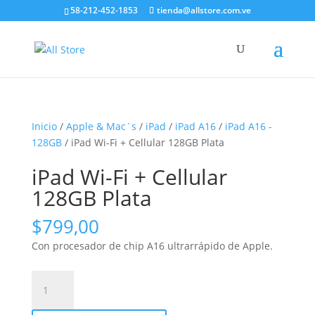
58-212-452-1853
tienda@allstore.com.ve
Inicio
/
Apple & Mac`s
/
iPad
/
iPad A16
/
iPad A16 -
128GB
/ iPad Wi-Fi + Cellular 128GB Plata
iPad Wi-Fi + Cellular
128GB Plata
$
799,00
Con procesador de chip A16 ultrarrápido de Apple.
iPad
Wi-
Fi