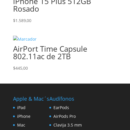
iPhone 15 Plus 512GB
Rosado
$
1.589,00
AirPort Time Capsule
802.11ac de 2TB
$
445,00
Apple & Mac´s
Audífonos
iPad
EarPods
iPhone
AirPods Pro
Mac
Clavija 3.5 mm