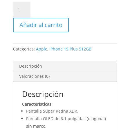
iPhone
15
Plus
Añadir al carrito
512GB
Negro
cantidad
Categorías:
Apple
,
iPhone 15 Plus 512GB
Descripción
Valoraciones (0)
Descripción
Características:
Pantalla Super Retina XDR.
Pantalla OLED de 6.1 pulgadas (diagonal)
sin marco.