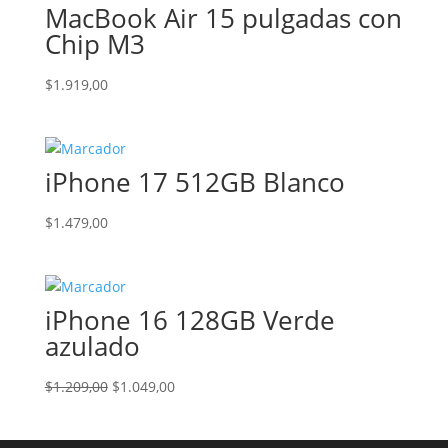
MacBook Air 15 pulgadas con
Chip M3
$
1.919,00
iPhone 17 512GB Blanco
$
1.479,00
iPhone 16 128GB Verde
azulado
El
El
$
1.209,00
$
1.049,00
precio
precio
original
actual