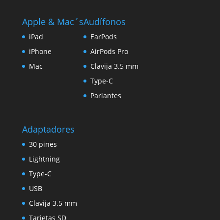
era:
es:
$1.209,00.
$1.049,00.
Apple & Mac´s
Audífonos
iPad
EarPods
iPhone
AirPods Pro
Mac
Clavija 3.5 mm
Type-C
Parlantes
Adaptadores
30 pines
Lightning
Type-C
USB
Clavija 3.5 mm
Tarjetas SD