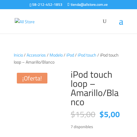
58-212-452-1853
tienda@allstore.com.ve
Inicio
/
Accesorios
/
Modelo
/
iPod
/
iPod touch
/ iPod touch
loop – Amarillo/Blanco
iPod touch
¡Oferta!
loop –
Amarillo/Bla
nco
El
El
$
15,00
$
5,00
precio
preci
original
actua
7 disponibles
era:
es: