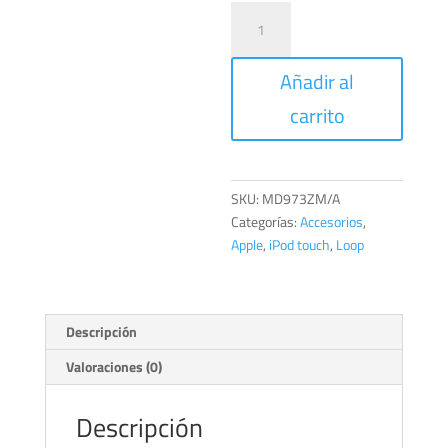
$15,00.
$5,0
iPod
touch
loop
Añadir al
-
Amarillo/Blanco
carrito
cantidad
SKU:
MD973ZM/A
Categorías:
Accesorios
,
Apple
,
iPod touch
,
Loop
Descripción
Valoraciones (0)
Descripción