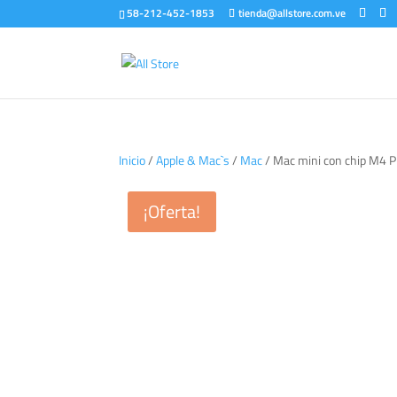
58-212-452-1853
tienda@allstore.com.ve
Inicio
/
Apple & Mac`s
/
Mac
/ Mac mini con chip M4
¡Oferta!