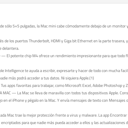
ólo 5×5 pulgadas, la Mac mini cabe cómodamente debajo de un monitor y es 
de los puertos Thunderbolt, HDMI y Giga bit Ethernet en la parte trasera, y
e delantera.
potente chip M4 ofrece un rendimiento impresionante para que todo fluya 
telligence te ayuda a escribir, expresarte y hacer de todo con mucha facil
adie más podrá acceder a tus datos. Ni siquiera Apple.(1)
apps favoritas para trabajar, como Microsoft Excel, Adobe Photoshop y Zo
AC — La Mac se lleva de maravilla con todos tus dispositivos Apple. Consul
lgo en el iPhone y pégalo en la Mac. Y envía mensajes de texto con Mensajes
 trae la mejor protección frente a virus y malware. La app Encontrar te a
n encriptados para que nadie más pueda acceder a ellos y las actualizaciones