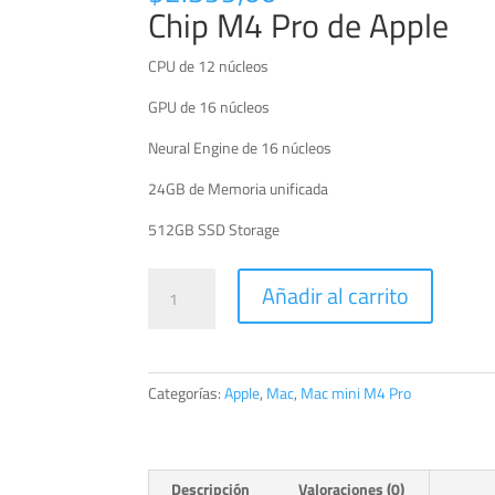
Chip M4 Pro de Apple
CPU de 12 núcleos
GPU de 16 núcleos
Neural Engine de 16 núcleos
24GB de Memoria unificada
512GB SSD Storage
Mac
Añadir al carrito
mini
con
chip
M4
Categorías:
Apple
,
Mac
,
Mac mini M4 Pro
Pro
12/16/512GB
cantidad
Descripción
Valoraciones (0)