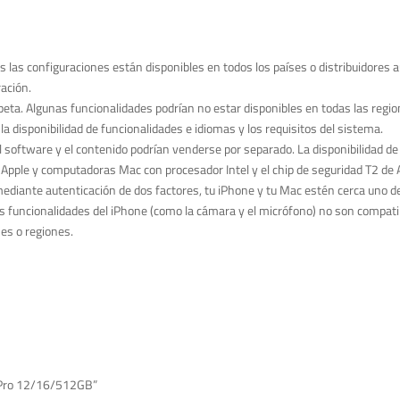
s las configuraciones están disponibles en todos los países o distribuidores 
ación.
́n beta. Algunas funcionalidades podrían no estar disponibles en todas las re
a disponibilidad de funcionalidades e idiomas y los requisitos del sistema.
l software y el contenido podrían venderse por separado. La disponibilidad de t
Apple y computadoras Mac con procesador Intel y el chip de seguridad T2 de A
iante autenticación de dos factores, tu iPhone y tu Mac estén cerca uno del
s funcionalidades del iPhone (como la cámara y el micrófono) no son compatib
ses o regiones.
4 Pro 12/16/512GB”