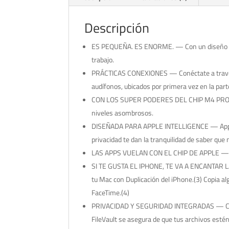
Descripción
ES PEQUEÑA. ES ENORME. — Con un diseño de s
trabajo.
PRÁCTICAS CONEXIONES — Conéctate a través 
audífonos, ubicados por primera vez en la part
CON LOS SUPER PODERES DEL CHIP M4 PRO — El 
niveles asombrosos.
DISEÑADA PARA APPLE INTELLIGENCE — Apple In
privacidad te dan la tranquilidad de saber que n
LAS APPS VUELAN CON EL CHIP DE APPLE — Tus 
SI TE GUSTA EL IPHONE, TE VA A ENCANTAR LA M
tu Mac con Duplicación del iPhone.(3) Copia a
FaceTime.(4)
PRIVACIDAD Y SEGURIDAD INTEGRADAS — Cada Mac
FileVault se asegura de que tus archivos esté