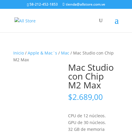
58-212-452-1853
tienda@allstore.com.ve
Inicio
/
Apple & Mac`s
/
Mac
/ Mac Studio con Chip
M2 Max
Mac Studio
con Chip
M2 Max
$
2.689,00
CPU de 12 núcleos.
GPU de 30 núcleos.
32 GB de memoria