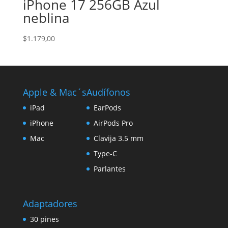
iPhone 17 256GB Azul
neblina
$
1.179,00
Apple & Mac´s
Audífonos
iPad
EarPods
iPhone
AirPods Pro
Mac
Clavija 3.5 mm
Type-C
Parlantes
Adaptadores
30 pines