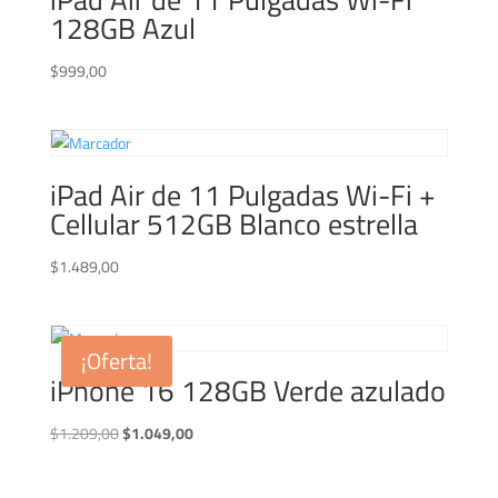
128GB Azul
$
999,00
iPad Air de 11 Pulgadas Wi-Fi +
Cellular 512GB Blanco estrella
$
1.489,00
¡Oferta!
iPhone 16 128GB Verde azulado
El
El
$
1.209,00
$
1.049,00
precio
precio
original
actual