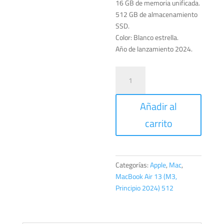
16 GB de memoria unificada.
512 GB de almacenamiento
SSD.
Color: Blanco estrella.
Año de lanzamiento 2024.
MacBook
Air
13
Añadir al
pulgadas
con
carrito
Chip
M3
cantidad
Categorías:
Apple
,
Mac
,
MacBook Air 13 (M3,
Principio 2024) 512