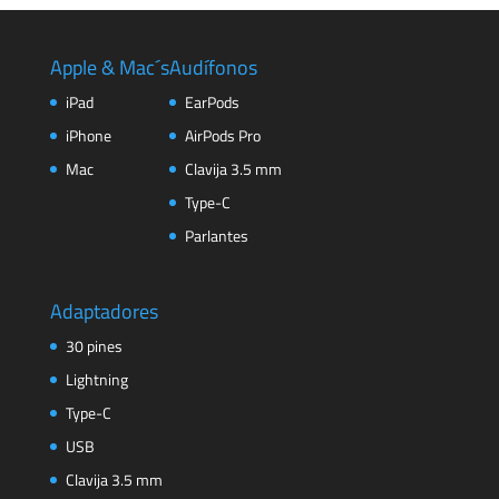
era:
es:
$1.209,00.
$1.049,00.
Apple & Mac´s
Audífonos
iPad
EarPods
iPhone
AirPods Pro
Mac
Clavija 3.5 mm
Type-C
Parlantes
Adaptadores
30 pines
Lightning
Type-C
USB
Clavija 3.5 mm