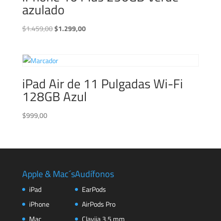
azulado
El
El
$
1.459,00
$
1.299,00
precio
precio
original
actual
era:
es:
$1.459,00.
$1.299,00.
iPad Air de 11 Pulgadas Wi-Fi
128GB Azul
$
999,00
Apple & Mac´s
Audífonos
iPad
EarPods
iPhone
AirPods Pro
Mac
Clavija 3.5 mm