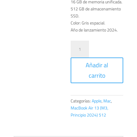
16 GB de memoria unificada.
512 GB de almacenamiento
SSD.
Color: Gris espacial.
Año de lanzamiento 2024.
MacBook
Air
13
Añadir al
pulgadas
con
carrito
Chip
M3
cantidad
Categorías:
Apple
,
Mac
,
MacBook Air 13 (M3,
Principio 2024) 512