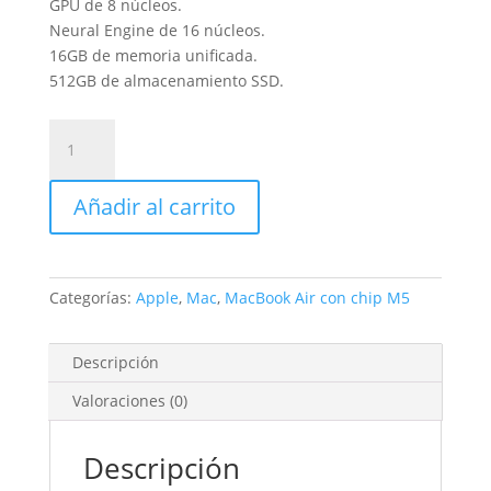
GPU de 8 núcleos.
Neural Engine de 16 núcleos.
16GB de memoria unificada.
512GB de almacenamiento SSD.
MacBook
Air
13
Añadir al carrito
pulgadas
Medianoche
10/10/10/16/16/512GB
cantidad
Categorías:
Apple
,
Mac
,
MacBook Air con chip M5
Descripción
Valoraciones (0)
Descripción