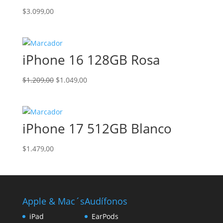
$
3.099,00
iPhone 16 128GB Rosa
El
El
$
1.209,00
$
1.049,00
precio
precio
original
actual
era:
es:
iPhone 17 512GB Blanco
$1.209,00.
$1.049,00.
$
1.479,00
Apple & Mac´s
Audífonos
iPad
EarPods