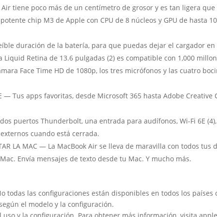
r tiene poco más de un centímetro de grosor y es tan ligera que 
tente chip M3 de Apple con CPU de 8 núcleos y GPU de hasta 10 n
ble duración de la batería, para que puedas dejar el cargador en
iquid Retina de 13.6 pulgadas (2) es compatible con 1,000 millon
́mara Face Time HD de 1080p, los tres micrófonos y las cuatro boci
 Tus apps favoritas, desde Microsoft 365 hasta Adobe Creative Cl
s puertos Thunderbolt, una entrada para audífonos, Wi-Fi 6E (4),
externos cuando está cerrada.
R LA MAC — La MacBook Air se lleva de maravilla con todos tus dis
a Mac. Envía mensajes de texto desde tu Mac. Y mucho más.
No todas las configuraciones están disponibles en todos los países 
egún el modelo y la configuración.
 el uso y la configuración. Para obtener más información, visita app