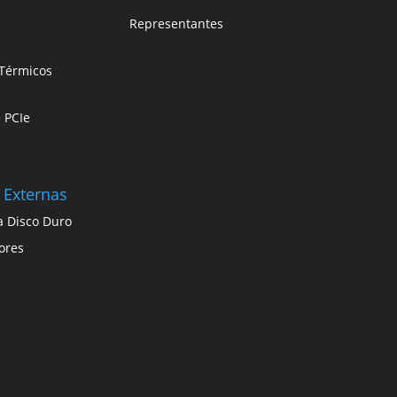
Representantes
Térmicos
e PCIe
 Externas
a Disco Duro
ores