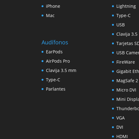
iPhone
Lightning
Mac
Type-C
USB
Clavija 3.
Audífonos
Tarjetas S
EarPods
USB Came
AirPods Pro
FireWare
Clavija 3.5 mm
Gigabit Et
Type-C
MagSafe 2
Parlantes
Micro DVI
Mini Displ
Thunderbo
VGA
DVI
HDMI