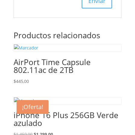
Productos relacionados
AirPort Time Capsule
802.11ac de 2TB
$
445,00
¡Oferta!
iPhone 16 Plus 256GB Verde
azulado
El
El
$
1.459,00
$
1.299,00