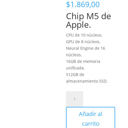
$
1.869,00
Chip M5 de
Apple.
CPU de 10 núcleos.
GPU de 8 núcleos.
Neural Engine de 16
núcleos.
16GB de memoria
unificada.
512GB de
almacenamiento SSD.
MacBook
Air
de
Añadir al
13
pulgadas
carrito
Blanco