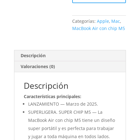
estrella
10/10/16/16/512GB
cantidad
Categorías:
Apple
,
Mac
,
MacBook Air con chip M5
Descripción
Valoraciones (0)
Descripción
Características principales:
LANZAMIENTO — Marzo de 2025.
SUPERLIGERA. SUPER CHIP M5 — La
MacBook Air con chip M5 tiene un diseño
super portátil y es perfecta para trabajar
y jugar a toda máquina en todos lados.