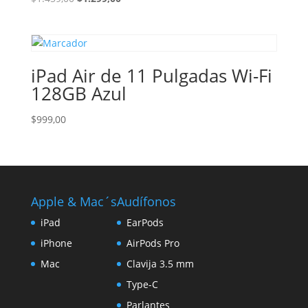
precio
precio
original
actual
era:
es:
$1.459,00.
$1.299,00.
iPad Air de 11 Pulgadas Wi-Fi
128GB Azul
$
999,00
Apple & Mac´s
Audífonos
iPad
EarPods
iPhone
AirPods Pro
Mac
Clavija 3.5 mm
Type-C
Parlantes