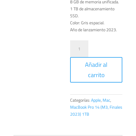
8 GB de memoria unificada.
1 TB de almacenamiento
SSD.
Color: Gris espacial.
Año de lanzamiento 2023.
MacBook
Pro
14
Añadir al
pulgadas
con
carrito
Chip
M3
cantidad
Categorías:
Apple
,
Mac
,
MacBook Pro 14 (M3, Finales
2023) 1TB