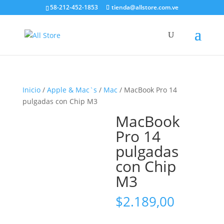
58-212-452-1853
tienda@allstore.com.ve
Inicio
/
Apple & Mac`s
/
Mac
/ MacBook Pro 14
pulgadas con Chip M3
MacBook
Pro 14
pulgadas
con Chip
M3
$
2.189,00