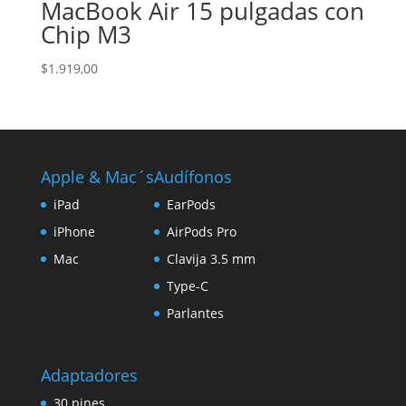
MacBook Air 15 pulgadas con
Chip M3
$
1.919,00
Apple & Mac´s
Audífonos
iPad
EarPods
iPhone
AirPods Pro
Mac
Clavija 3.5 mm
Type-C
Parlantes
Adaptadores
30 pines