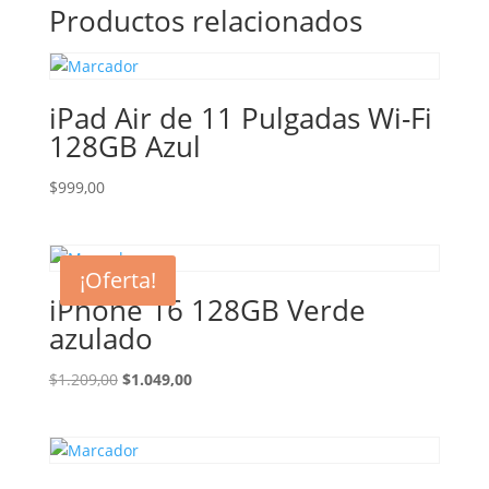
Productos relacionados
iPad Air de 11 Pulgadas Wi-Fi
128GB Azul
$
999,00
¡Oferta!
iPhone 16 128GB Verde
azulado
El
El
$
1.209,00
$
1.049,00
precio
precio
original
actual
era:
es:
$1.209,00.
$1.049,00.