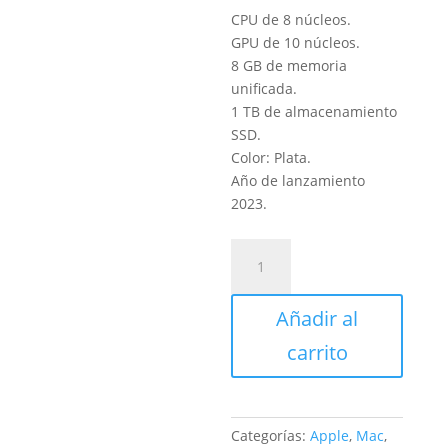
CPU de 8 núcleos.
GPU de 10 núcleos.
8 GB de memoria
unificada.
1 TB de almacenamiento
SSD.
Color: Plata.
Año de lanzamiento
2023.
MacBook
Pro
14
Añadir al
pulgadas
con
carrito
Chip
M3
cantidad
Categorías:
Apple
,
Mac
,