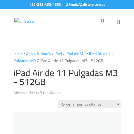
58-212-452-1853
tienda@allstore.com.ve
Inicio
/
Apple & Mac`s
/
iPad
/
iPad Air M3
/
iPad Air de 11
Pulgadas M3
/ iPad Air de 11 Pulgadas M3 - 512GB
iPad Air de 11 Pulgadas M3
- 512GB
Ordenado
Mostrando los 8 resultados
por
los
últimos