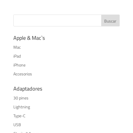
Apple & Mac`s
Mac
iPad
iPhone
Accesorios
Adaptadores
30 pines
Lightning
Type-C
USB