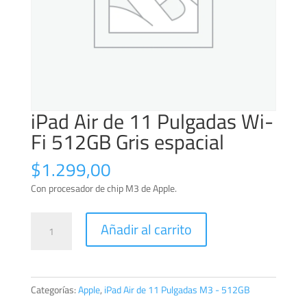
iPad Air de 11 Pulgadas Wi-
Fi 512GB Gris espacial
$
1.299,00
Con procesador de chip M3 de Apple.
iPad
Añadir al carrito
Air
de
11
Pulgadas
Categorías:
Apple
,
iPad Air de 11 Pulgadas M3 - 512GB
Wi-