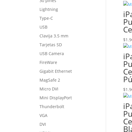
30 pines
Lightning
iP
Type-C
Pu
USB
Ce
Clavija 3.5 mm
$
1.9
Tarjetas SD
USB Camera
iP
Pu
FireWare
Ce
Gigabit Ethernet
Pú
MagSafe 2
Micro DVI
$
1.9
Mini DisplayPort
iP
Thunderbolt
Pu
VGA
Ce
DVI
Bl