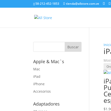
58-212-452-1853
tienda@allstore.com.ve
Inici
iP
Most
Apple & Mac`s
Mac
iPad
iP
iPhone
Pu
Accesorios
Ce
es
Adaptadores
$
1.9