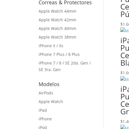
Correas & Protectores
Ce
Apple Watch 44mm
Pú
Apple Watch 42mm
$
1.6
Apple Watch 40mm
Apple Watch 38mm
iP
Pu
iPhone X / Xs
Ce
iPhone 7 Plus / 8 Plus
Bl
iPhone 7 / 8 / SE 2da. Gen /
SE 3ra. Gen
$
1.6
Modelos
iP
AirPods
Pu
Apple Watch
Ce
Gr
iPad
iPhone
$
1.4
iPod