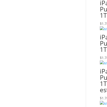
iP
Pu
1T
$
1.7
iP
Pu
1T
$
1.7
iP
Pu
1T
es
$
1.7