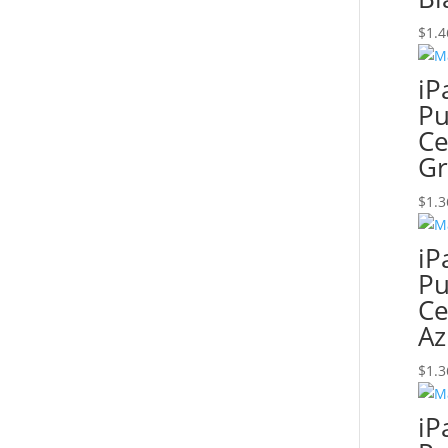
$
1.4
iP
Pu
Ce
Gr
$
1.3
iP
Pu
Ce
Az
$
1.3
iP