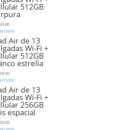
llular 512GB
rpura
69,00
ad Air de 13
lgadas Wi-Fi +
llular 512GB
anco estrella
69,00
ad Air de 13
lgadas Wi-Fi +
llular 256GB
is espacial
69,00