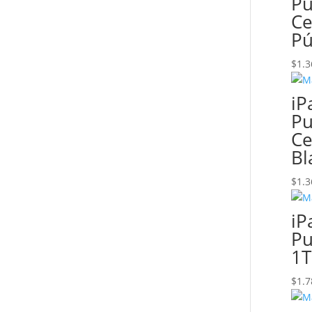
Pu
Ce
Pú
$
1.3
iP
Pu
Ce
Bl
$
1.3
iP
Pu
1T
$
1.7