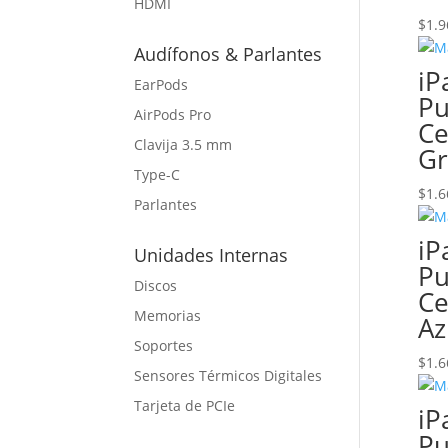
HDMI
$
1.9
Audífonos & Parlantes
iP
EarPods
Pu
AirPods Pro
Ce
Clavija 3.5 mm
Gr
Type-C
$
1.6
Parlantes
iP
Unidades Internas
Pu
Discos
Ce
Memorias
Az
Soportes
$
1.6
Sensores Térmicos Digitales
Tarjeta de PCIe
iP
Pu