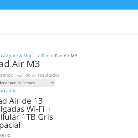
o
/
Apple & Mac`s
/
iPad
/ iPad Air M3
ad Air M3
Ordenado
rando 1–21 de 64 resultados
por
los
últimos
ad Air de 13
lgadas Wi-Fi +
llular 1TB Gris
pacial
69,00