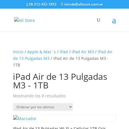
58-212-452-1853
tienda@allstore.com.ve
Inicio
/
Apple & Mac`s
/
iPad
/
iPad Air M3
/
iPad Air
de 13 Pulgadas M3
/ iPad Air de 13 Pulgadas M3 -
1TB
iPad Air de 13 Pulgadas
M3 - 1TB
Ordenado
Mostrando los 8 resultados
por
los
últimos
iPad Air de 13 Pulgadas Wi-Fi + Cellular 1TB Gris