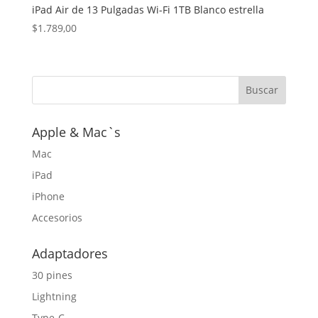
iPad Air de 13 Pulgadas Wi-Fi 1TB Blanco estrella
$
1.789,00
Apple & Mac`s
Mac
iPad
iPhone
Accesorios
Adaptadores
30 pines
Lightning
Type-C