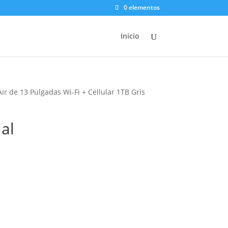
0 elementos
Inicio
Air de 13 Pulgadas Wi-Fi + Cellular 1TB Gris
ial