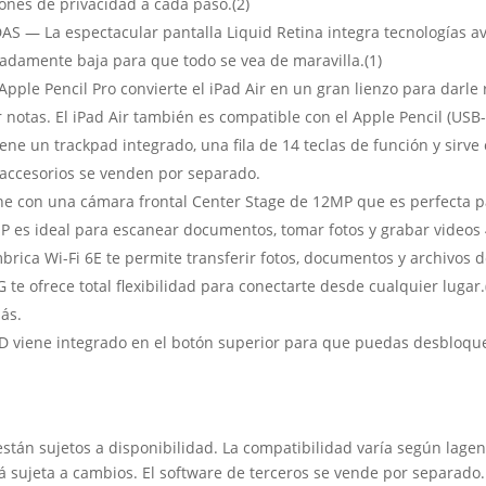
iones de privacidad a cada paso.(2)
 — La espectacular pantalla Liquid Retina integra tecnologías 
madamente baja para que todo se vea de maravilla.(1)
e Pencil Pro convierte el iPad Air en un gran lienzo para darle ri
otas. El iPad Air también es compatible con el Apple Pencil (USB-
ene un trackpad integrado, una fila de 14 teclas de función y sir
 accesorios se venden por separado.
 con una cámara frontal Center Stage de 12MP que es perfecta pa
MP es ideal para escanear documentos, tomar fotos y grabar videos 
brica Wi-Fi 6E te permite transferir fotos, documentos y archivos d
G te ofrece total flexibilidad para conectarte desde cualquier lugar
́s.
ne integrado en el botón superior para que puedas desbloquear 
tán sujetos a disponibilidad. La compatibilidad varía según lagen
stá sujeta a cambios. El software de terceros se vende por separado.