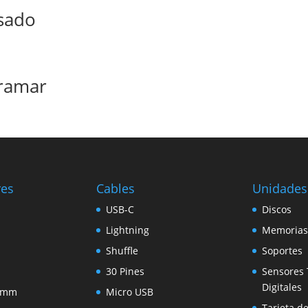
sado
tramar
res
Cables
Unidades
USB-C
Discos
Lightning
Memorias
Shuffle
Soportes
30 Pines
Sensores 
Digitales
5 mm
Micro USB
Tarjeta d