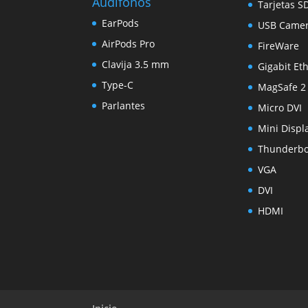
Audífonos
Tarjetas S
EarPods
USB Came
AirPods Pro
FireWare
Clavija 3.5 mm
Gigabit Et
Type-C
MagSafe 2
Parlantes
Micro DVI
Mini Displ
Thunderbo
VGA
DVI
HDMI