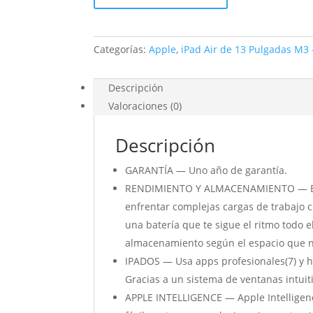
Pulgadas
Wi-
Fi
Categorías:
Apple
,
iPad Air de 13 Pulgadas M3 
+
Cellular
1TB
Descripción
Gris
Valoraciones (0)
espacial
cantidad
Descripción
GARANTÍA — Uno año de garantía.
RENDIMIENTO Y ALMACENAMIENTO — El pot
enfrentar complejas cargas de trabajo cr
una batería que te sigue el ritmo todo e
almacenamiento según el espacio que nec
IPADOS — Usa apps profesionales(7) y ha
Gracias a un sistema de ventanas intuiti
APPLE INTELLIGENCE — Apple Intelligenc