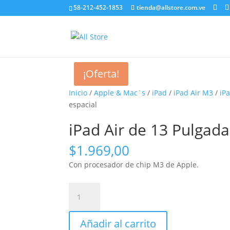
58-212-452-1853
tienda@allstore.com.ve
¡Oferta!
Inicio
/
Apple & Mac`s
/
iPad
/
iPad Air M3
/
iP
espacial
iPad Air de 13 Pulgadas
$
1.969,00
Con procesador de chip M3 de Apple.
iPad
Air
de
Añadir al carrito
13