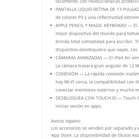
fácilmente, con revolucionarias protecc
PANTALLA LIQUID RETINA DE 13 PULGADAS
de colores P3 y una reflectividad extre
APPLE PENCIL Y MAGIC KEYBOARD — El Appl
mejor dispositivo del mundo para tomar n
brinda total comodidad para escribir. Ti
dispositivo dondequiera que vayas. Los
CÁMARAS AVANZADAS — El iPad Air viene
La cámara trasera gran angular de 12 
CONEXIÓN — La rápida conexión inalám
hay Wi-Fi cerca, la compatibilidad con 5
conectar monitores externos y mucho ma
DESBLOQUEA CON TOUCH ID — Touch ID vie
iniciar sesión en apps.
Avisos legales:
Los accesorios se venden por separado y es
App Store. La disponibilidad de títulos e