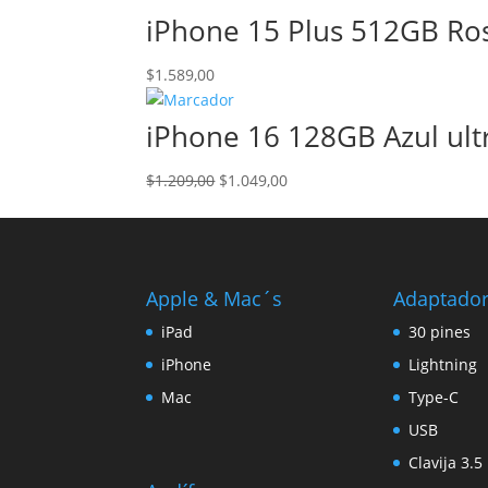
iPhone 15 Plus 512GB Ro
$
1.589,00
iPhone 16 128GB Azul ul
El
El
$
1.209,00
$
1.049,00
precio
precio
original
actual
era:
es:
$1.209,00.
$1.049,00.
Apple & Mac´s
Adaptado
iPad
30 pines
iPhone
Lightning
Mac
Type-C
USB
Clavija 3.