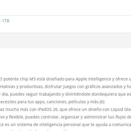
- 1TB
ente chip M3 está diseñado para Apple Intelligence y ofrece u
eativas y productivas, disfrutar juegos con gráficos avanzados y h
l día, puedes seguir trabajando y divirtiéndote dondequiera que est
esites para tus apps, canciones, películas y más.(6)
z mucho más con iPadOS 26, que ofrece un diseño con Liquid Glas
vo y flexible, puedes controlar, organizar y administrar tus flujos
e es un sistema de inteligencia personal que te ayuda a comunicar