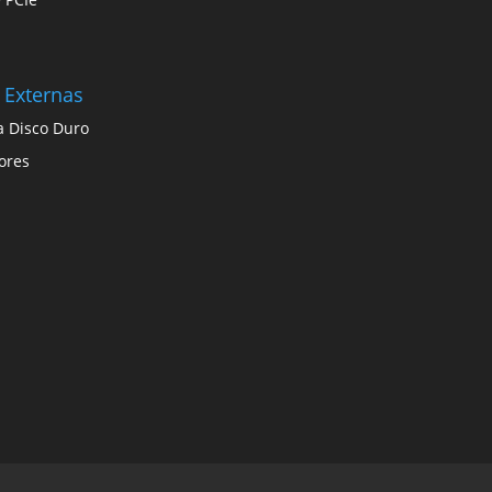
 Externas
a Disco Duro
ores