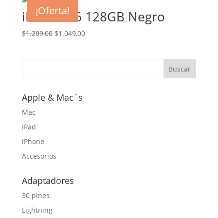
era:
es:
¡Oferta!
iPhone 16 128GB Negro
$1.209,00.
$1.049,00.
El
El
$
1.209,00
$
1.049,00
precio
precio
original
actual
era:
es:
$1.209,00.
$1.049,00.
Apple & Mac`s
Mac
iPad
iPhone
Accesorios
Adaptadores
30 pines
Lightning