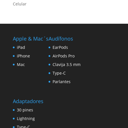
Celular
Apple & Mac´s
Audífonos
iPad
EarPods
iPhone
AirPods Pro
Mac
Clavija 3.5 mm
Type-C
Parlantes
Adaptadores
30 pines
Lightning
Type-C