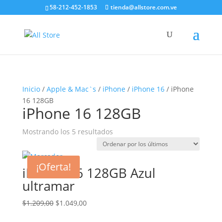
58-212-452-1853
tienda@allstore.com.ve
Inicio
/
Apple & Mac`s
/
iPhone
/
iPhone 16
/ iPhone
16 128GB
iPhone 16 128GB
Ordenado
Mostrando los 5 resultados
por
los
¡Oferta!
últimos
iPhone 16 128GB Azul
ultramar
El
El
$
1.209,00
$
1.049,00
precio
precio