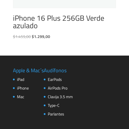
iPhone 16 Plus 256GB Verde
azulado
El
El
$
1.459,00
$
1.299,00
precio
precio
original
actual
era:
es:
$1.459,00.
$1.299,00.
Apple & Mac´s
Audífonos
iPad
EarPods
iPhone
AirPods Pro
Mac
Clavija 3.5 mm
Type-C
Parlantes