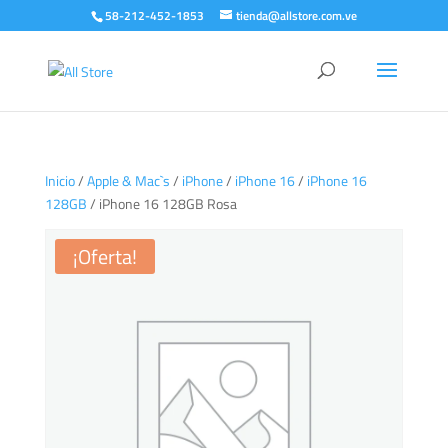
58-212-452-1853
tienda@allstore.com.ve
Inicio
/
Apple & Mac`s
/
iPhone
/
iPhone 16
/
iPhone 16
128GB
/ iPhone 16 128GB Rosa
¡Oferta!