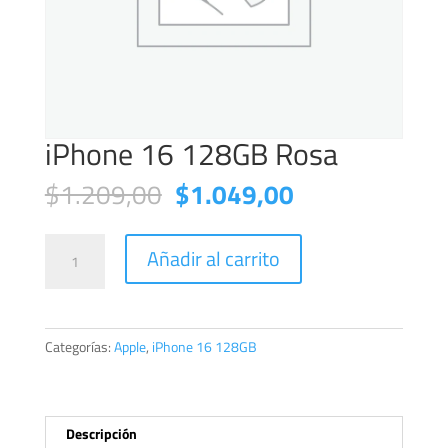
iPhone 16 128GB Rosa
El
El
$
1.209,00
$
1.049,00
precio
precio
original
actual
iPhone
Añadir al carrito
era:
es:
16
$1.209,00.
$1.049,00.
128GB
Rosa
cantidad
Categorías:
Apple
,
iPhone 16 128GB
Descripción