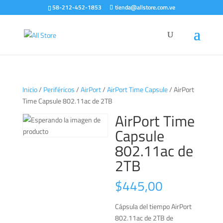
58-212-452-1853
tienda@allstore.com.ve
Inicio
/
Periféricos
/
AirPort
/
AirPort Time Capsule
/ AirPort
Time Capsule 802.11ac de 2TB
AirPort Time
Capsule
802.11ac de
2TB
$
445,00
Cápsula del tiempo AirPort
802.11ac de 2TB de