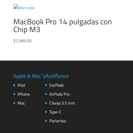
original
actual
era:
es:
$1.459,00.
$1.299,00.
MacBook Pro 14 pulgadas con
Chip M3
$
2.689,00
Apple & Mac´s
Audífonos
iPad
EarPods
iPhone
AirPods Pro
Mac
Clavija 3.5 mm
Type-C
Parlantes