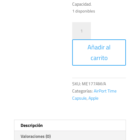
Capacidad.
1 disponibles
AirPort
Time
Capsule
Añadir al
802.11ac
de
carrito
2TB
cantidad
SKU:
ME177AM/A
Categorías:
AirPort Time
Capsule
,
Apple
Descripción
Valoraciones (0)