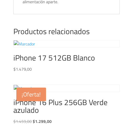
alimentación aparte.
Productos relacionados
iPhone 17 512GB Blanco
$
1.479,00
¡Oferta!
iPhone 16 Plus 256GB Verde
azulado
El
El
$
1.459,00
$
1.299,00
precio
precio