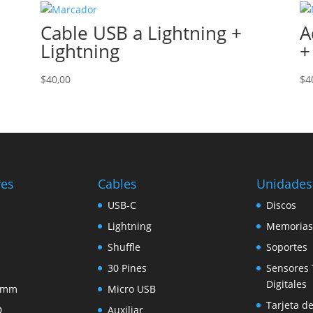
Cable USB a Lightning +
A
Lightning
+
$
40,00
$
4
res
Cables
Unidades
USB-C
Discos
Lightning
Memorias
Shuffle
Soportes
30 Pines
Sensores 
Digitales
5 mm
Micro USB
Tarjeta d
D
Auxiliar