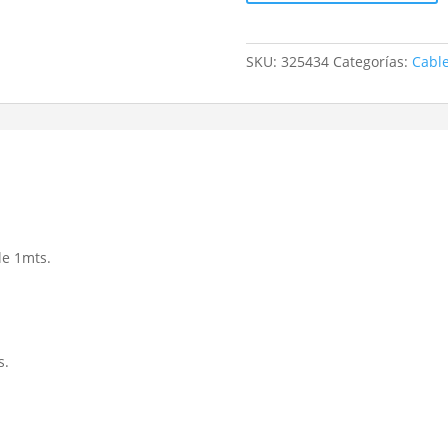
C
cantidad
SKU:
325434
Categorías:
Cabl
le 1mts.
s.