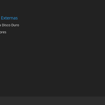
 Externas
a Disco Duro
ores