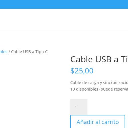
bles
/ Cable USB a Tipo-C
Cable USB a T
$
25,00
Cable de carga y sincronizaci
10 disponibles (puede reserva
Cable
USB
a
Añadir al carrito
Tipo-