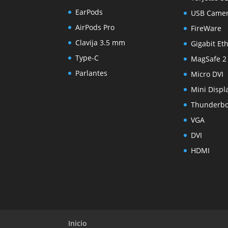
EarPods
USB Came
AirPods Pro
FireWare
Clavija 3.5 mm
Gigabit Et
Type-C
MagSafe 2
Parlantes
Micro DVI
Mini Displ
Thunderbo
VGA
DVI
HDMI
Inicio