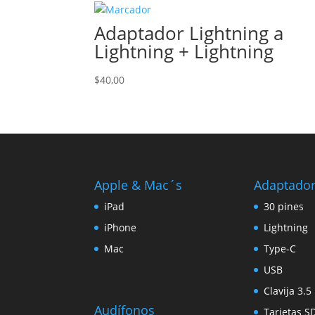
Adaptador Lightning a
Lightning + Lightning
$
40,00
Apple & Mac´s
Adaptado
iPad
30 pines
iPhone
Lightning
Mac
Type-C
USB
Clavija 3.
Audífonos
Tarjetas S