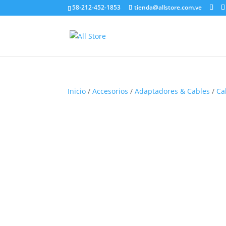
58-212-452-1853
tienda@allstore.com.ve
Inicio
/
Accesorios
/
Adaptadores & Cables
/
Ca