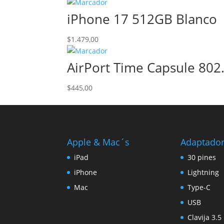
iPhone 17 512GB Blanco
$
1.479,00
AirPort Time Capsule 802
$
445,00
Apple & Mac´s
Adaptado
iPad
30 pines
iPhone
Lightning
Mac
Type-C
USB
Clavija 3.