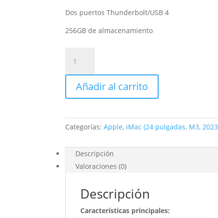
Dos puertos Thunderbolt/USB 4
256GB de almacenamiento
iMac
de
24
Añadir al carrito
pulgadascon
Chip
M3
cantidad
Categorías:
Apple
,
iMac (24 pulgadas, M3, 2023
Descripción
Valoraciones (0)
Descripción
Características principales: