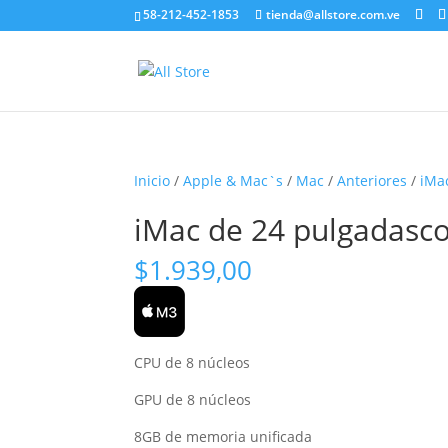
58-212-452-1853
tienda@allstore.com.ve
Inicio
/
Apple & Mac`s
/
Mac
/
Anteriores
/
iMac
iMac de 24 pulgadasc
$
1.939,00
CPU de 8 núcleos
GPU de 8 núcleos
8GB de memoria unificada