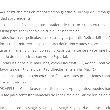
az mucho más en menos tiempo gracias a un chip de última gen
ocidad sorprendente.
O — El diseño de esta computadora de escritorio todo-en-uno es 
 lista para ser el centro de cualquier habitación.
s hasta ver películas en streaming, la pantalla Retina 4.5K de 24
ores te permite verlo todo con una definición y unos colores espe
una imagen y un sonido asombrosos con la cámara FaceTime HD d
sonido de seis bocinas con Audio Espacial.
as las apps que más usas, como Microsoft 365, Adobe Creative C
voritas del iPhone y del iPad directamente en la iMac (2).
nen equipadas con encriptación, excelentes protecciones contra
uridad gratuitas.
APPLE — Cuando usas tus dispositivos Apple juntos, puedes hac
u iMac para contestar llamadas de FaceTime o enviar mensajes de te
c viene con un Magic Mouse y un Magic Keyboard del mismo color