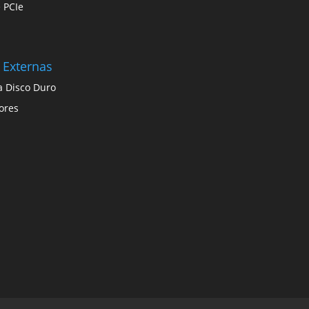
e PCIe
 Externas
a Disco Duro
ores