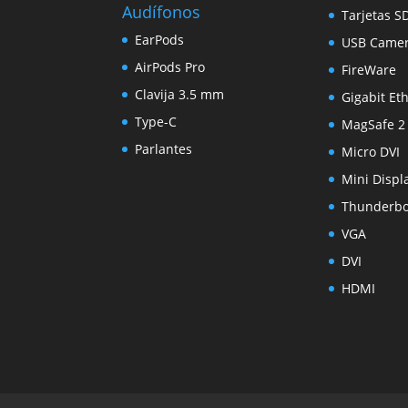
Audífonos
Tarjetas S
EarPods
USB Came
AirPods Pro
FireWare
Clavija 3.5 mm
Gigabit Et
Type-C
MagSafe 2
Parlantes
Micro DVI
Mini Displ
Thunderbo
VGA
DVI
HDMI