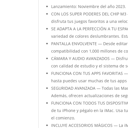
Lanzamiento: Noviembre del año 2023.
CON LOS SUPER PODERES DEL CHIP M3 — H
disfruta tus juegos favoritos a una vel
SE ADAPTA A LA PERFECCIÓN A TU ESPACI
variedad de colores deslumbrantes. Está
PANTALLA ENVOLVENTE — Desde editar foto
compatibilidad con 1,000 millones de col
CÁMARA Y AUDIO AVANZADOS — Disfruta 
con calidad de estudio y el sistema de 
FUNCIONA CON TUS APPS FAVORITAS — Tod
hasta puedes usar muchas de tus apps fa
SEGURIDAD AVANZADA — Todas las Mac vie
Además, ofrecen actualizaciones de seg
FUNCIONA CON TODOS TUS DISPOSITIVOS 
de tu iPhone y pégalo en la iMac. Usa t
el comienzo.
INCLUYE ACCESORIOS MÁGICOS — La iMa