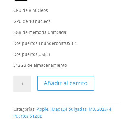
CPU de 8 núcleos
GPU de 10 núcleos
8GB de memoria unificada
Dos puertos Thunderbolt/USB 4
Dos puertos USB 3
512GB de almacenamiento
iMac
Añadir al carrito
de
24
pulgadas
con
Categorías:
Apple
,
iMac (24 pulgadas, M3, 2023) 4
Chip
Puertos 512GB
M3
cantidad