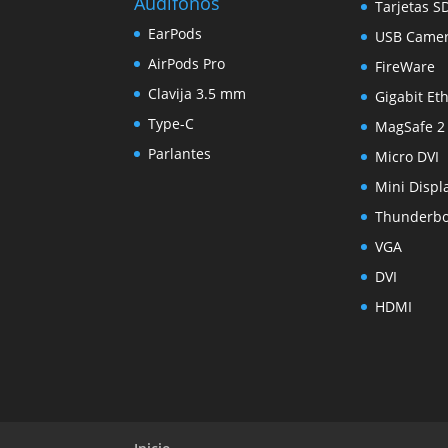
Audífonos
Tarjetas S
EarPods
USB Came
AirPods Pro
FireWare
Clavija 3.5 mm
Gigabit Et
Type-C
MagSafe 2
Parlantes
Micro DVI
Mini Displ
Thunderbo
VGA
DVI
HDMI