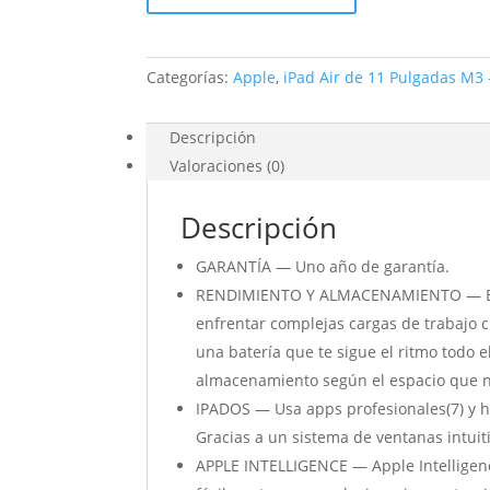
Pulgadas
Wi-
Fi
Categorías:
Apple
,
iPad Air de 11 Pulgadas M3
128GB
Blanco
estrella
Descripción
cantidad
Valoraciones (0)
Descripción
GARANTÍA — Uno año de garantía.
RENDIMIENTO Y ALMACENAMIENTO — El pot
enfrentar complejas cargas de trabajo cr
una batería que te sigue el ritmo todo e
almacenamiento según el espacio que nec
IPADOS — Usa apps profesionales(7) y ha
Gracias a un sistema de ventanas intuiti
APPLE INTELLIGENCE — Apple Intelligenc