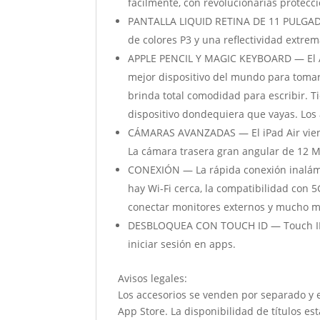
fácilmente, con revolucionarias protecc
PANTALLA LIQUID RETINA DE 11 PULGADAS
de colores P3 y una reflectividad extre
APPLE PENCIL Y MAGIC KEYBOARD — El Appl
mejor dispositivo del mundo para tomar n
brinda total comodidad para escribir. Ti
dispositivo dondequiera que vayas. Los
CÁMARAS AVANZADAS — El iPad Air viene
La cámara trasera gran angular de 12 
CONEXIÓN — La rápida conexión inalám
hay Wi-Fi cerca, la compatibilidad con 5
conectar monitores externos y mucho ma
DESBLOQUEA CON TOUCH ID — Touch ID vie
iniciar sesión en apps.
Avisos legales:
Los accesorios se venden por separado y es
App Store. La disponibilidad de títulos e