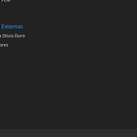
 Externas
a Disco Duro
ores