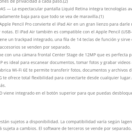
iones de privacidad a cada paso.(2)
 — La espectacular pantalla Liquid Retina integra tecnologías 
madamente baja para que todo se vea de maravilla.(1)
e Pencil Pro convierte el iPad Air en un gran lienzo para darle ri
otas. El iPad Air también es compatible con el Apple Pencil (USB-
ene un trackpad integrado, una fila de 14 teclas de función y sir
 accesorios se venden por separado.
 con una cámara frontal Center Stage de 12MP que es perfecta pa
MP es ideal para escanear documentos, tomar fotos y grabar videos 
brica Wi-Fi 6E te permite transferir fotos, documentos y archivos d
G te ofrece total flexibilidad para conectarte desde cualquier lugar
́s.
ne integrado en el botón superior para que puedas desbloquear 
tán sujetos a disponibilidad. La compatibilidad varía según lagen
stá sujeta a cambios. El software de terceros se vende por separado.