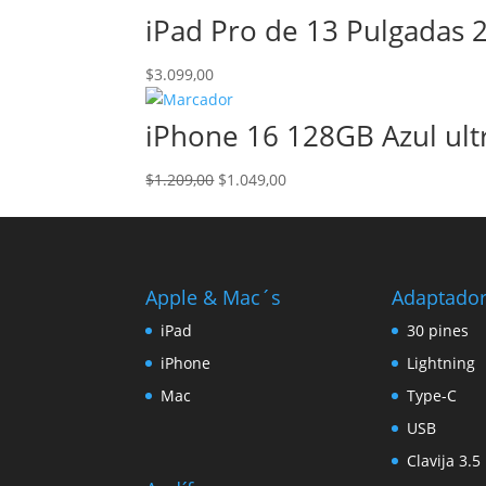
iPad Pro de 13 Pulgadas 
$
3.099,00
iPhone 16 128GB Azul ul
El
El
$
1.209,00
$
1.049,00
precio
precio
original
actual
era:
es:
$1.209,00.
$1.049,00.
Apple & Mac´s
Adaptado
iPad
30 pines
iPhone
Lightning
Mac
Type-C
USB
Clavija 3.