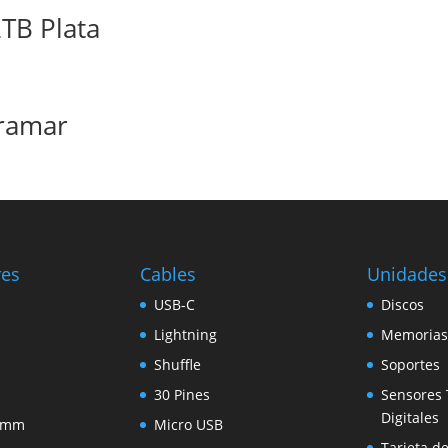
2TB Plata
tramar
res
Cables
Unidades
USB-C
Discos
Lightning
Memorias
Shuffle
Soportes
30 Pines
Sensores 
Digitales
5 mm
Micro USB
Tarjeta d