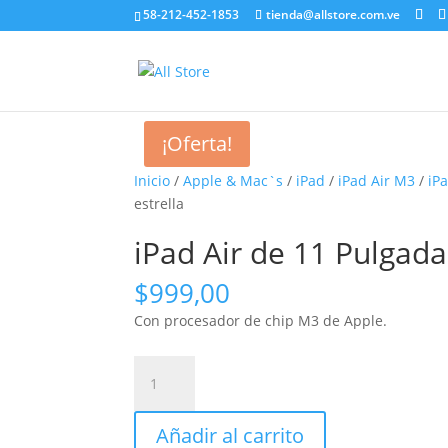
58-212-452-1853
tienda@allstore.com.ve
¡Oferta!
Inicio
/
Apple & Mac`s
/
iPad
/
iPad Air M3
/
iP
estrella
iPad Air de 11 Pulgada
$
999,00
Con procesador de chip M3 de Apple.
iPad
Air
de
Añadir al carrito
11