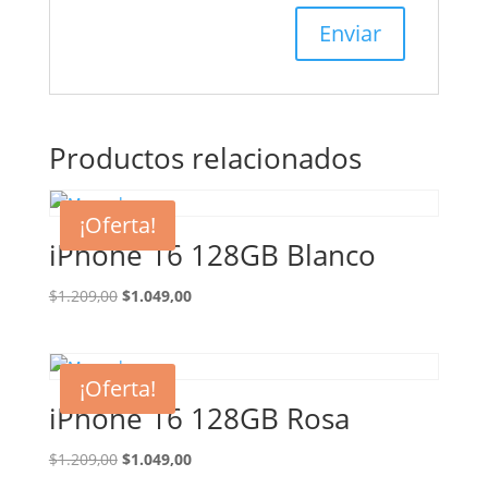
Productos relacionados
¡Oferta!
iPhone 16 128GB Blanco
El
El
$
1.209,00
$
1.049,00
precio
precio
original
actual
era:
es:
¡Oferta!
$1.209,00.
$1.049,00.
iPhone 16 128GB Rosa
El
El
$
1.209,00
$
1.049,00
precio
precio