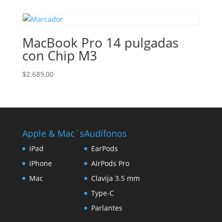
original
actual
era:
es:
$1.209,00.
$1.049,00.
MacBook Pro 14 pulgadas
con Chip M3
$
2.689,00
Apple & Mac´s
Audífonos
iPad
EarPods
iPhone
AirPods Pro
Mac
Clavija 3.5 mm
Type-C
Parlantes