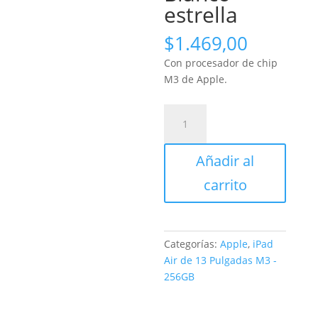
estrella
$
1.469,00
Con procesador de chip
M3 de Apple.
iPad
Air
de
Añadir al
13
Pulgadas
carrito
Wi-
Fi
+
Cellular
Categorías:
Apple
,
iPad
256GB
Air de 13 Pulgadas M3 -
Blanco
256GB
estrella
cantidad