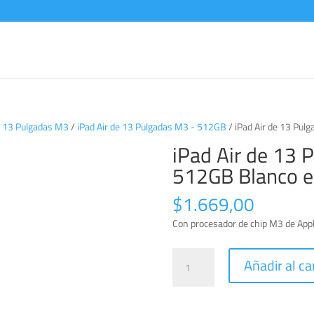
de 13 Pulgadas M3
/
iPad Air de 13 Pulgadas M3 - 512GB
/ iPad Air de 13 Pulg
iPad Air de 13 P
512GB Blanco es
$
1.669,00
Con procesador de chip M3 de Appl
iPad
Añadir al ca
Air
de
13