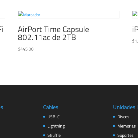
Fi
AirPort Time Capsule
i
802.11ac de 2TB
$
1
$
445,00
es
Cables
Unidades 
USB-C
Discos
Lightning
Memorias
Shuffle
Soportes