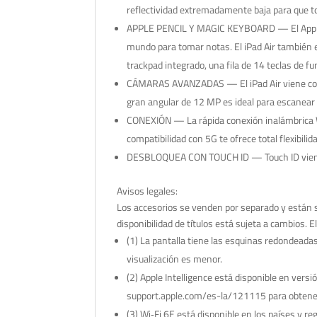
reflectividad extremadamente baja para que to
APPLE PENCIL Y MAGIC KEYBOARD — El Apple Penc
mundo para tomar notas. El iPad Air también e
trackpad integrado, una fila de 14 teclas de f
CÁMARAS AVANZADAS — El iPad Air viene con 
gran angular de 12 MP es ideal para escanear
CONEXIÓN — La rápida conexión inalámbrica 
compatibilidad con 5G te ofrece total flexibil
DESBLOQUEA CON TOUCH ID — Touch ID viene inte
Avisos legales:
Los accesorios se venden por separado y están su
disponibilidad de títulos está sujeta a cambios.
(1) La pantalla tiene las esquinas redondeadas.
visualización es menor.
(2) Apple Intelligence está disponible en vers
support.apple.com/es-la/121115 para obtener m
(3) Wi‐Fi 6E está disponible en los países y 