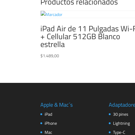
Productos relacionados
iPad Air de 11 Pulgadas Wi-
+ Cellular 512GB Blanco
estrella
$
1.489,00
Apple & Mac´s
Adaptador
iPad
30 pines
iPhone
Lightning
Mac
Type-C