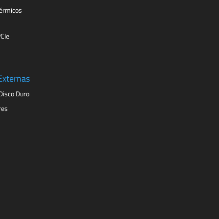
érmicos
PCIe
Externas
Disco Duro
res