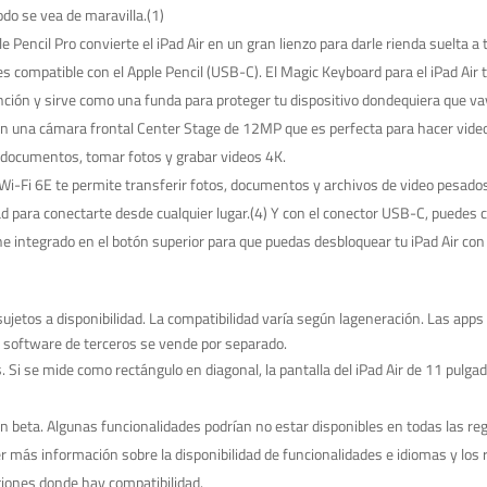
do se vea de maravilla.(1)
il Pro convierte el iPad Air en un gran lienzo para darle rienda suelta a tu 
s compatible con el Apple Pencil (USB-C). El Magic Keyboard para el iPad Air t
unción y sirve como una funda para proteger tu dispositivo dondequiera que 
una cámara frontal Center Stage de 12MP que es perfecta para hacer videol
 documentos, tomar fotos y grabar videos 4K.
Wi-Fi 6E te permite transferir fotos, documentos y archivos de video pesados a
idad para conectarte desde cualquier lugar.(4) Y con el conector USB-C, puede
grado en el botón superior para que puedas desbloquear tu iPad Air con tu h
jetos a disponibilidad. La compatibilidad varía según lageneración. Las apps 
 El software de terceros se vende por separado.
 Si se mide como rectángulo en diagonal, la pantalla del iPad Air de 11 pulgad
ión beta. Algunas funcionalidades podrían no estar disponibles en todas las r
ás información sobre la disponibilidad de funcionalidades e idiomas y los r
regiones donde hay compatibilidad.