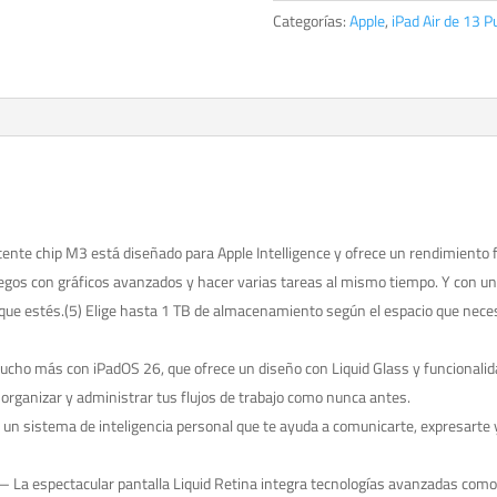
Pulgadas
Categorías:
Apple
,
iPad Air de 13 
Wi-
Fi
+
Cellular
512GB
Blanco
estrella
cantidad
hip M3 está diseñado para Apple Intelligence y ofrece un rendimiento fu
uegos con gráficos avanzados y hacer varias tareas al mismo tiempo. Y con una 
que estés.(5) Elige hasta 1 TB de almacenamiento según el espacio que necesi
ho más con iPadOS 26, que ofrece un diseño con Liquid Glass y funcionalida
, organizar y administrar tus flujos de trabajo como nunca antes.
 sistema de inteligencia personal que te ayuda a comunicarte, expresarte y 
espectacular pantalla Liquid Retina integra tecnologías avanzadas como 