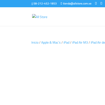
58-212-452-1853
tienda@allstore.com.ve
Inicio
/
Apple & Mac`s
/
iPad
/
iPad Air M3
/
iPad Air 