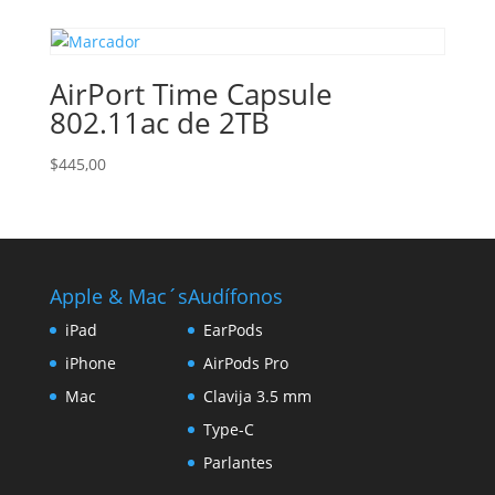
AirPort Time Capsule
802.11ac de 2TB
$
445,00
Apple & Mac´s
Audífonos
iPad
EarPods
iPhone
AirPods Pro
Mac
Clavija 3.5 mm
Type-C
Parlantes