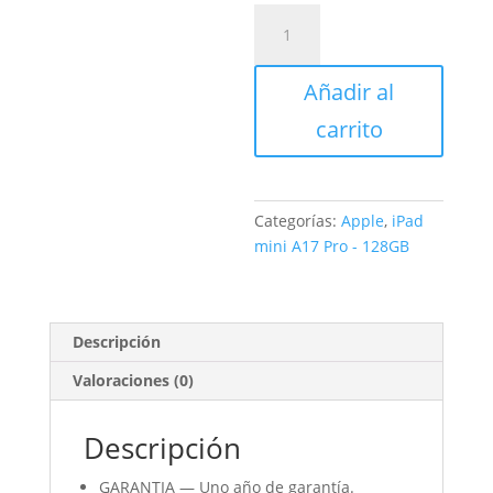
iPad
mini
Wi-
Añadir al
Fi
128GB
carrito
Púrpura
cantidad
Categorías:
Apple
,
iPad
mini A17 Pro - 128GB
Descripción
Valoraciones (0)
Descripción
GARANTIA — Uno año de garantía.