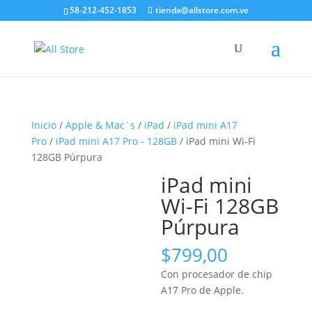
58-212-452-1853
tienda@allstore.com.ve
Inicio
/
Apple & Mac`s
/
iPad
/
iPad mini A17
Pro
/
iPad mini A17 Pro - 128GB
/ iPad mini Wi-Fi
128GB Púrpura
iPad mini
Wi-Fi 128GB
Púrpura
$
799,00
Con procesador de chip
A17 Pro de Apple.