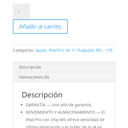
iPad
Pro
de
Añadir al carrito
11
Pulgadas
1TB
Plata
Categorías:
Apple
,
iPad Pro de 11 Pulgadas M5 - 1TB
Nanotexturizado
cantidad
Descripción
Valoraciones (0)
Descripción
GARANTÍA — Uno año de garantía.
RENDIMIENTO Y ALMACENAMIENTO — El
iPad Pro con chip M5 ofrece velocidad de
última generación y el poder de la IA en