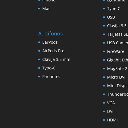
Mac
Type-C
USB
Clavija 3.
Audífonos
Tarjetas S
EarPods
USB Came
AirPods Pro
FireWare
Clavija 3.5 mm
Gigabit Et
Type-C
MagSafe 2
Parlantes
Micro DVI
Mini Displ
Thunderbo
VGA
DVI
HDMI