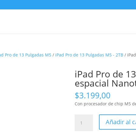
ad Pro de 13 Pulgadas M5
/
iPad Pro de 13 Pulgadas M5 - 2TB
/ iPa
iPad Pro de 1
espacial Nano
$
3.199,00
Con procesador de chip M5 de
iPad
Añadir al c
Pro
de