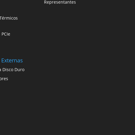
Representantes
Térmicos
e PCIe
 Externas
a Disco Duro
ores