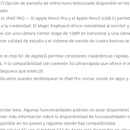
7) Opción de pantalla de vidrio nano texturizado disponible en lo
ales.
IPAD PRO — El Apple Pencil Pro y el Apple Pencil (USB-C) permiten
 a la creatividad. El Magic Keyboard ofrece comodidad al escribir y
 con una cámara Center Stage de 12MP en horizontal y una cáma
con calidad de estudio y el sistema de sonido de cuatro bocinas te 
 el chip N1 de Apple(2) permite conexiones inalámbricas rápidas y
 Y la compatibilidad con conexión 5G ultrarrápida que ofrece el 
dequiera que estés.(3)
 verlo, puedes desbloquear tu iPad Pro, iniciar sesión en apps y
 versión beta. Algunas funcionalidades podrían no estar disponible
er más información sobre la disponibilidad de funcionalidades e 
disponible en los países y regiones donde hay compatibilidad.
xión celular 5G con el módem C1X de Apple está disponible en alg