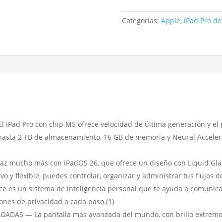
13
Pulgadas
Categorías:
Apple
,
iPad Pro de
2TB
Negro
espacial
Nanotexturizado
cantidad
 Pro con chip M5 ofrece velocidad de última generación y el po
n hasta 2 TB de almacenamiento, 16 GB de memoria y Neural Acceler
z mucho más con iPadOS 26, que ofrece un diseño con Liquid Glas
vo y flexible, puedes controlar, organizar y administrar tus flujos
e es un sistema de inteligencia personal que te ayuda a comunicar
iones de privacidad a cada paso.(1)
AS — La pantalla más avanzada del mundo, con brillo extremo, c