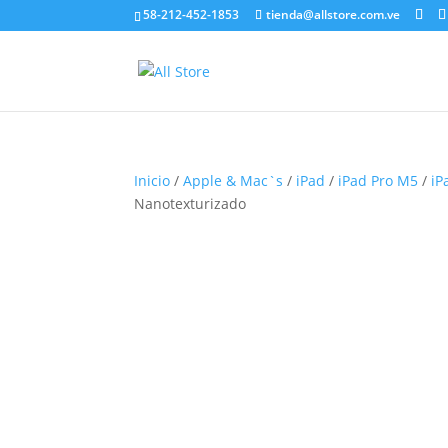
58-212-452-1853
tienda@allstore.com.ve
Inicio
/
Apple & Mac`s
/
iPad
/
iPad Pro M5
/
iP
Nanotexturizado