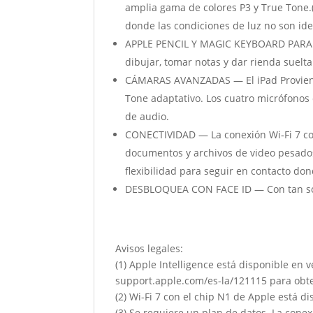
amplia gama de colores P3 y True Tone.(
donde las condiciones de luz no son ide
APPLE PENCIL Y MAGIC KEYBOARD PARA EL 
dibujar, tomar notas y dar rienda suelta
CÁMARAS AVANZADAS — El iPad Proviene
Tone adaptativo. Los cuatro micrófonos 
de audio.
CONECTIVIDAD — La conexión Wi‐Fi 7 con
documentos y archivos de video pesados.
flexibilidad para seguir en contacto don
DESBLOQUEA CON FACE ID — Con tan sólo
Avisos legales:
(1) Apple Intelligence está disponible en
support.apple.com/es-la/121115 para obten
(2) Wi-Fi 7 con el chip N1 de Apple está 
(3) Se requiere un plan de datos. La cone