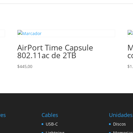
AirPort Time Capsule
M
802.11ac de 2TB
c
$
445,00
$
1
res
Cables
Unidades
USB-C
Discos
Lightning
Memorias