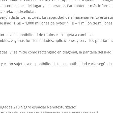
n las condiciones del lugar y el operador. Para obtener más informa
.com/la/ipad/cellular.
a según distintos factores. La capacidad de almacenamiento está s
 de iPad. 1 GB = 1,000 millones de bytes; 1 TB = 1 millón de millon
ore. La disponibilidad de títulos está sujeta a cambios.
ambios. Algunas funcionalidades, aplicaciones y servicios podrían n
adas. Si se mide como rectángulo en diagonal, la pantalla del iPad
 están sujetos a disponibilidad. La compatibilidad varía según la
 Pulgadas 2TB Negro espacial Nanotexturizado”
á publicada.
Los campos obligatorios están marcados con
*