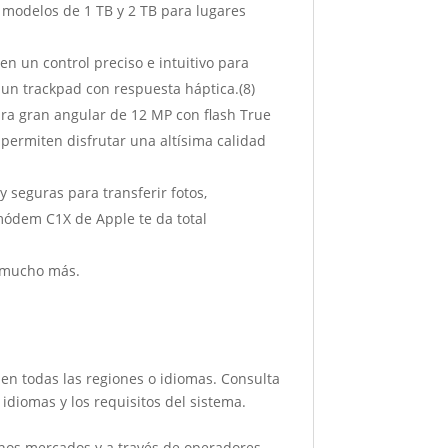
s modelos de 1 TB y 2 TB para lugares
 un control preciso e intuitivo para
 un trackpad con respuesta háptica.(8)
ra gran angular de 12 MP con flash True
permiten disfrutar una altísima calidad
 seguras para transferir fotos,
módem C1X de Apple te da total
 mucho más.
s en todas las regiones o idiomas. Consulta
idiomas y los requisitos del sistema.
unos mercados y a través de operadores