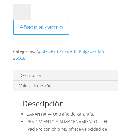
iPad
Pro
de
Añadir al carrito
13
Pulgadas
Cellular
256GB
Categorías:
Apple
,
iPad Pro de 13 Pulgadas M5 -
Negro
256GB
espacial
cantidad
Descripción
Valoraciones (0)
Descripción
GARANTÍA — Uno año de garantía.
RENDIMIENTO Y ALMACENAMIENTO — El
iPad Pro con chip M5 ofrece velocidad de