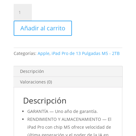
iPad
Pro
de
Añadir al carrito
13
Pulgadas
Cellular
2TB
Categorías:
Apple
,
iPad Pro de 13 Pulgadas M5 - 2TB
Plata
Nanotexturizado
cantidad
Descripción
Valoraciones (0)
Descripción
GARANTÍA — Uno año de garantía.
RENDIMIENTO Y ALMACENAMIENTO — El
iPad Pro con chip M5 ofrece velocidad de
última generación y el poder de la IA en