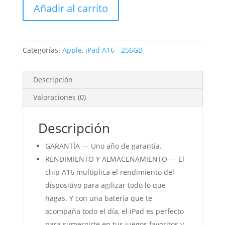
Añadir al carrito
256GB
Amarillo
cantidad
Categorías:
Apple
,
iPad A16 - 256GB
Descripción
Valoraciones (0)
Descripción
GARANTÍA — Uno año de garantía.
RENDIMIENTO Y ALMACENAMIENTO — El
chip A16 multiplica el rendimiento del
dispositivo para agilizar todo lo que
hagas. Y con una batería que te
acompaña todo el día, el iPad es perfecto
para sumergirte en tus juegos favoritos y