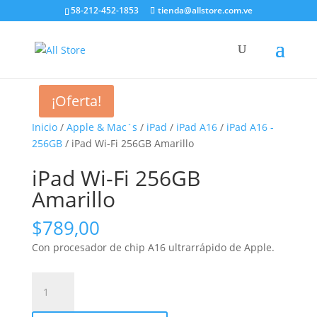
58-212-452-1853
tienda@allstore.com.ve
¡Oferta!
Inicio
/
Apple & Mac`s
/
iPad
/
iPad A16
/
iPad A16 -
256GB
/ iPad Wi-Fi 256GB Amarillo
iPad Wi-Fi 256GB
Amarillo
$
789,00
Con procesador de chip A16 ultrarrápido de Apple.
iPad
Wi-
Fi