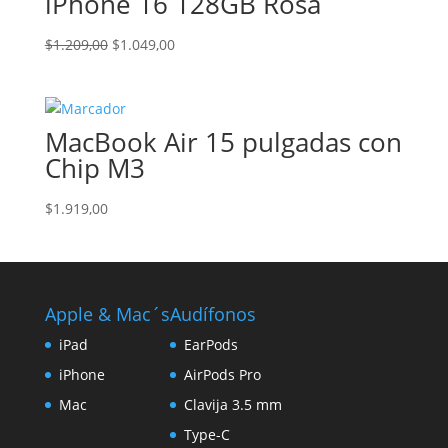
iPhone 16 128GB Rosa
El
El
$
1.209,00
$
1.049,00
precio
precio
original
actual
era:
es:
MacBook Air 15 pulgadas con
$1.209,00.
$1.049,00.
Chip M3
$
1.919,00
Apple & Mac´s
Audífonos
iPad
EarPods
iPhone
AirPods Pro
Mac
Clavija 3.5 mm
Type-C