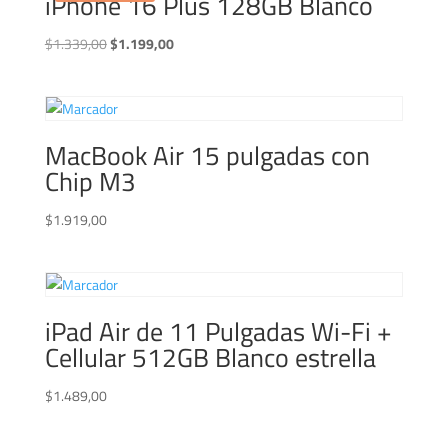
iPhone 16 Plus 128GB Blanco
El
El
$
1.339,00
$
1.199,00
precio
precio
original
actual
era:
es:
$1.339,00.
$1.199,00.
MacBook Air 15 pulgadas con
Chip M3
$
1.919,00
iPad Air de 11 Pulgadas Wi-Fi +
Cellular 512GB Blanco estrella
$
1.489,00