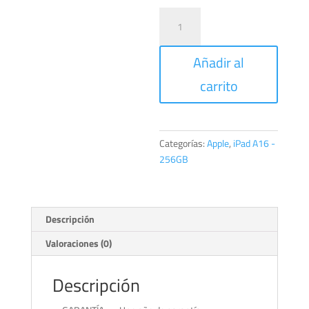
iPad
Wi-
Fi
Añadir al
+
Cellular
carrito
256GB
Rosado
cantidad
Categorías:
Apple
,
iPad A16 -
256GB
Descripción
Valoraciones (0)
Descripción