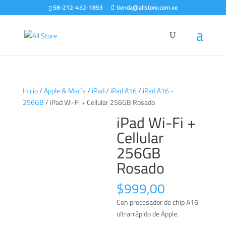
58-212-452-1853
tienda@allstore.com.ve
Inicio
/
Apple & Mac`s
/
iPad
/
iPad A16
/
iPad A16 -
256GB
/ iPad Wi-Fi + Cellular 256GB Rosado
iPad Wi-Fi +
Cellular
256GB
Rosado
$
999,00
Con procesador de chip A16
ultrarrápido de Apple.