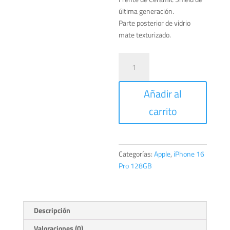
última generación.
Parte posterior de vidrio
mate texturizado.
iPhone
16
Pro
Añadir al
128GB
Titanio
carrito
natural
cantidad
Categorías:
Apple
,
iPhone 16
Pro 128GB
Descripción
Valoraciones (0)