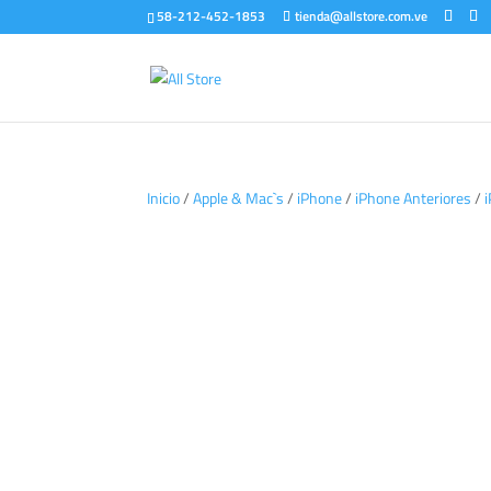
58-212-452-1853
tienda@allstore.com.ve
Inicio
/
Apple & Mac`s
/
iPhone
/
iPhone Anteriores
/