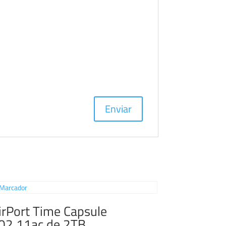
irPort Time Capsule
02.11ac de 2TB