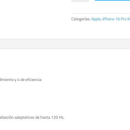
Pro
Max
512GB
Categorías:
Apple
,
iPhone 16 Pro 
Titanio
blanco
cantidad
imiento y 4 de eficiencia
alización adaptativas de hasta 120 Hz.