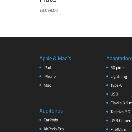
$
3.099,00
Apple & Mac´s
Adaptador
iPad
30 pines
iPhone
Lightning
Mac
Type-C
USB
Clavija 3.5
Audífonos
Tarjetas SD
EarPods
USB Camer
AirPods Pro
FireWare