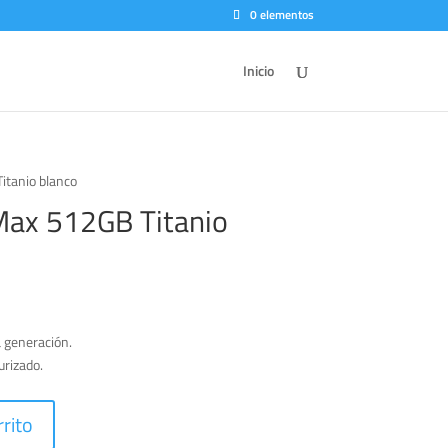
0 elementos
Inicio
itanio blanco
Max 512GB Titanio
a generación.
urizado.
rrito