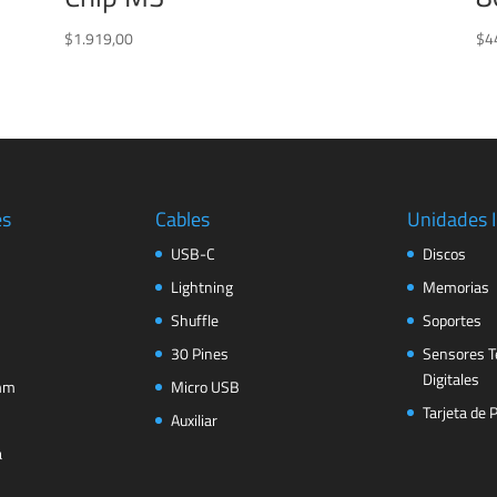
$
1.919,00
$
4
es
Cables
Unidades 
USB-C
Discos
Lightning
Memorias
Shuffle
Soportes
30 Pines
Sensores T
Digitales
 mm
Micro USB
Tarjeta de 
Auxiliar
a