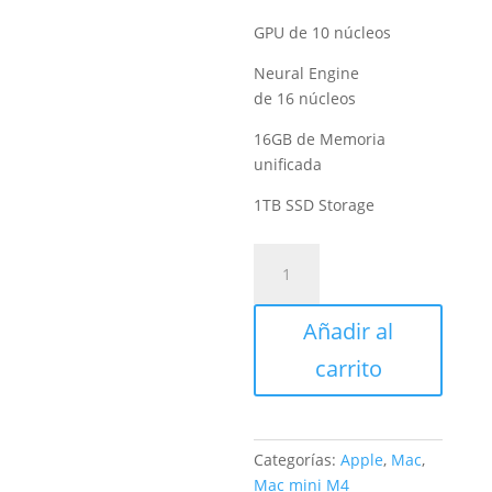
GPU de 10 núcleos
Neural Engine
de 16 núcleos
16GB de Memoria
unificada
1TB SSD Storage
Mac
mini
con
Añadir al
chip
M4
carrito
10/10/1TB
cantidad
Categorías:
Apple
,
Mac
,
Mac mini M4