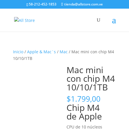
58-212-452-1853
tienda@allstore.com.ve
Inicio
/
Apple & Mac`s
/
Mac
/ Mac mini con chip M4
10/10/1TB
Mac mini
con chip M4
10/10/1TB
$
1.799,00
Chip M4
de Apple
CPU de 10 núcleos