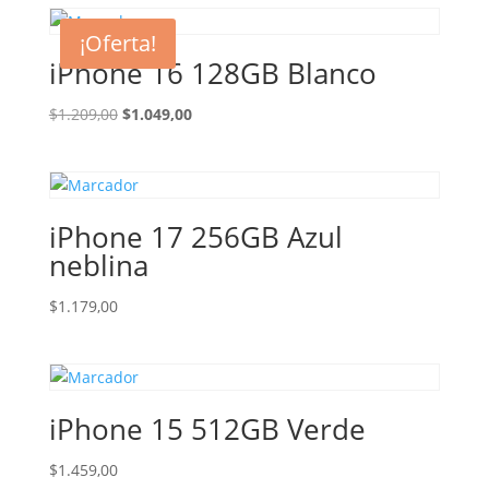
¡Oferta!
iPhone 16 128GB Blanco
El
El
$
1.209,00
$
1.049,00
precio
precio
original
actual
era:
es:
$1.209,00.
$1.049,00.
iPhone 17 256GB Azul
neblina
$
1.179,00
iPhone 15 512GB Verde
$
1.459,00