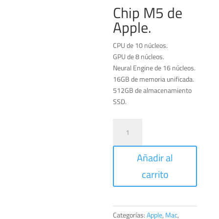
Chip M5 de
Apple.
CPU de 10 núcleos.
GPU de 8 núcleos.
Neural Engine de 16 núcleos.
16GB de memoria unificada.
512GB de almacenamiento
SSD.
MacBook
Air
de
Añadir al
13
pulgadas
carrito
Plata
10/8/16/16/512GB
cantidad
Categorías:
Apple
,
Mac
,