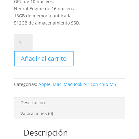
GPU de 10 núcleos.
Neural Engine de 16 núcleos.
16GB de memoria unificada.
512GB de almacenamiento SSD.
MacBook
Air
de
Añadir al carrito
15
pulgadas
Plata
10/10/16/16/512GB
Categorías:
Apple
,
Mac
,
MacBook Air con chip M5
cantidad
Descripción
Valoraciones (0)
Descripción