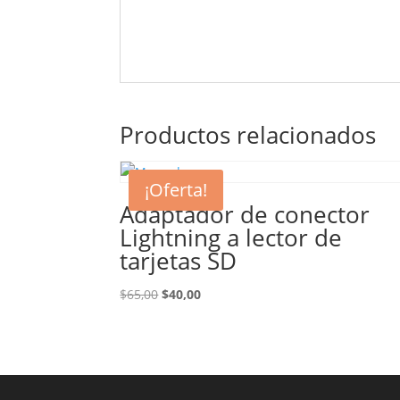
Productos relacionados
¡Oferta!
Adaptador de conector
Lightning a lector de
tarjetas SD
El
El
$
65,00
$
40,00
precio
precio
original
actual
era:
es:
$65,00.
$40,00.