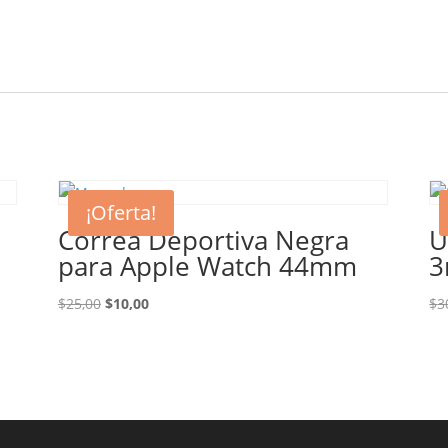
¡Oferta!
Correa Deportiva Negra
U
para Apple Watch 44mm
3
El
El
$
25,00
$
10,00
$
3
precio
precio
original
actual
era:
es:
$25,00.
$10,00.