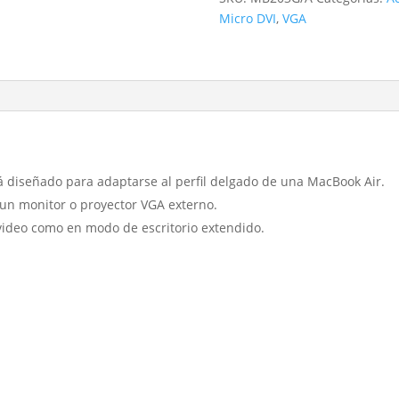
VGA
Micro DVI
,
VGA
cantidad
á diseñado para adaptarse al perfil delgado de una MacBook Air.
 un monitor o proyector VGA externo.
video como en modo de escritorio extendido.