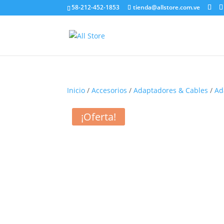
58-212-452-1853
tienda@allstore.com.ve
Inicio
/
Accesorios
/
Adaptadores & Cables
/
Ad
¡Oferta!