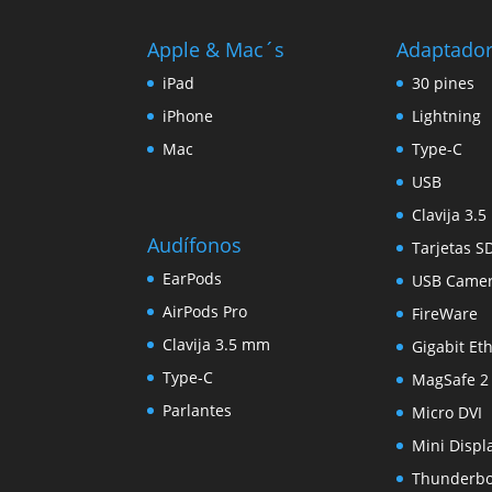
Apple & Mac´s
Adaptado
iPad
30 pines
iPhone
Lightning
Mac
Type-C
USB
Clavija 3.
Audífonos
Tarjetas S
EarPods
USB Came
AirPods Pro
FireWare
Clavija 3.5 mm
Gigabit Et
Type-C
MagSafe 2
Parlantes
Micro DVI
Mini Displ
Thunderbo