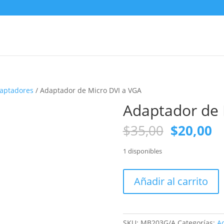
aptadores
/ Adaptador de Micro DVI a VGA
Adaptador de 
El
El
$
35,00
$
20,00
precio
p
original
ac
1 disponibles
era:
es
$35,00.
$2
Adaptador
Añadir al carrito
de
Micro
DVI
a
SKU:
MB203G/A
Categorías:
Ac