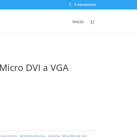
0 elementos
Inicio
Micro DVI a VGA
recio
tual
:
0,00.
cesorios
,
Adaptadores
,
Apple
,
MacBook Air
,