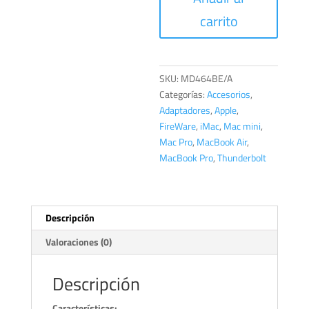
de
carrito
Thunderbolt
a
FireWire
cantidad
SKU:
MD464BE/A
Categorías:
Accesorios
,
Adaptadores
,
Apple
,
FireWare
,
iMac
,
Mac mini
,
Mac Pro
,
MacBook Air
,
MacBook Pro
,
Thunderbolt
Descripción
Valoraciones (0)
Descripción
Características: