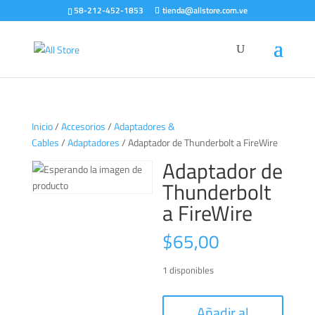
58-212-452-1853
tienda@allstore.com.ve
Inicio
/
Accesorios
/
Adaptadores &
Cables
/
Adaptadores
/ Adaptador de Thunderbolt a FireWire
Adaptador de
Thunderbolt
a FireWire
$
65,00
1 disponibles
Adaptador
Añadir al