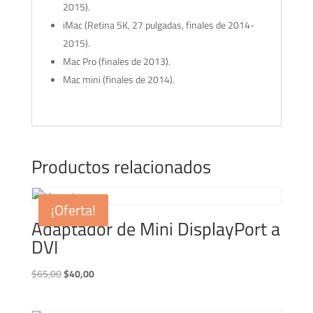
2015).
iMac (Retina 5K, 27 pulgadas, finales de 2014-
2015).
Mac Pro (finales de 2013).
Mac mini (finales de 2014).
Productos relacionados
¡Oferta!
Adaptador de Mini DisplayPort a
DVI
El
El
$
65,00
$
40,00
precio
precio
original
actual