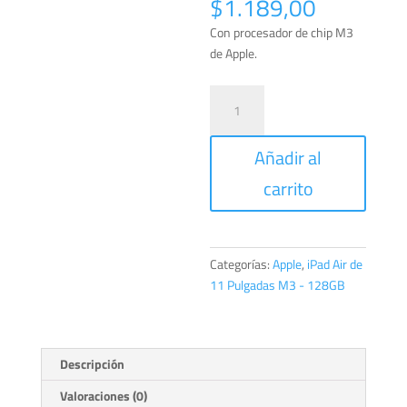
$
1.189,00
Con procesador de chip M3
de Apple.
iPad
Air
de
Añadir al
11
Pulgadas
carrito
Wi-
Fi
+
Cellular
Categorías:
Apple
,
iPad Air de
128GB
11 Pulgadas M3 - 128GB
Gris
espacial
cantidad
Descripción
Valoraciones (0)