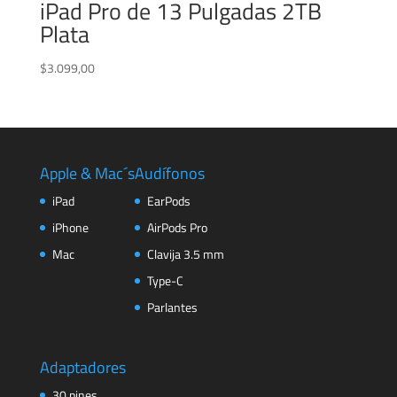
iPad Pro de 13 Pulgadas 2TB
Plata
$
3.099,00
Apple & Mac´s
Audífonos
iPad
EarPods
iPhone
AirPods Pro
Mac
Clavija 3.5 mm
Type-C
Parlantes
Adaptadores
30 pines