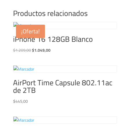
Productos relacionados
¡Oferta!
iPhone 16 128GB Blanco
El
El
$
1.209,00
$
1.049,00
precio
precio
original
actual
era:
es:
$1.209,00.
$1.049,00.
AirPort Time Capsule 802.11ac
de 2TB
$
445,00