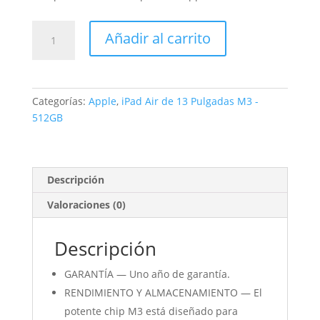
iPad
Añadir al carrito
Air
de
13
Pulgadas
Categorías:
Apple
,
iPad Air de 13 Pulgadas M3 -
Wi-
512GB
Fi
+
Cellular
512GB
Descripción
Gris
Valoraciones (0)
espacial
cantidad
Descripción
GARANTÍA — Uno año de garantía.
RENDIMIENTO Y ALMACENAMIENTO — El
potente chip M3 está diseñado para