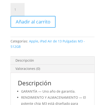
iPad
Air
de
Añadir al carrito
13
Pulgadas
Wi-
Fi
Categorías:
Apple
,
iPad Air de 13 Pulgadas M3 -
+
512GB
Cellular
512GB
Púrpura
Descripción
cantidad
Valoraciones (0)
Descripción
GARANTÍA — Uno año de garantía.
RENDIMIENTO Y ALMACENAMIENTO — El
potente chip M3 está diseñado para