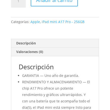
Añadir al carrito
mini
Wi-
Fi
+
Categorías:
Apple
,
iPad mini A17 Pro - 256GB
Cellular
256GB
Blanco
estrella
Descripción
cantidad
Valoraciones (0)
Descripción
GARANTIA — Uno año de garantía.
RENDIMIENTO Y ALMACENAMIENTO — El
chip A17 Pro ofrece un potente
rendimiento y gráficos ultrarrápidos. Y
con una batería que te acompaña todo el
día(5), el iPad mini está siempre listo para