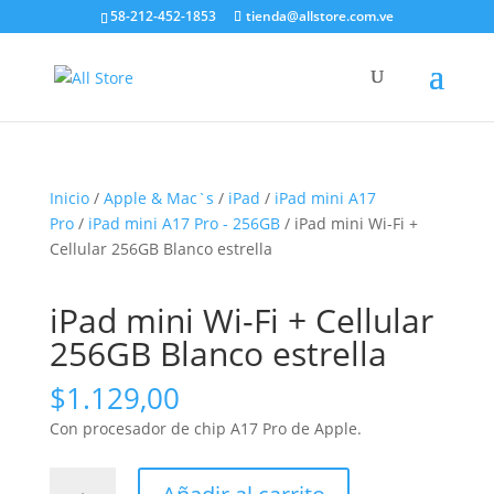
58-212-452-1853
tienda@allstore.com.ve
Inicio
/
Apple & Mac`s
/
iPad
/
iPad mini A17
Pro
/
iPad mini A17 Pro - 256GB
/ iPad mini Wi-Fi +
Cellular 256GB Blanco estrella
iPad mini Wi-Fi + Cellular
256GB Blanco estrella
$
1.129,00
Con procesador de chip A17 Pro de Apple.
iPad