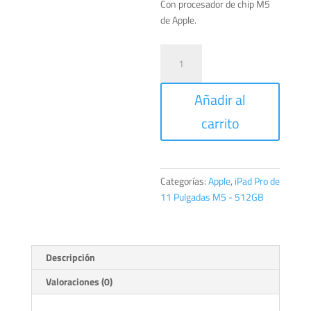
Con procesador de chip M5
de Apple.
iPad
Pro
de
Añadir al
11
Pulgadas
carrito
Cellular
512GB
Negro
espacial
Categorías:
Apple
,
iPad Pro de
cantidad
11 Pulgadas M5 - 512GB
Descripción
Valoraciones (0)