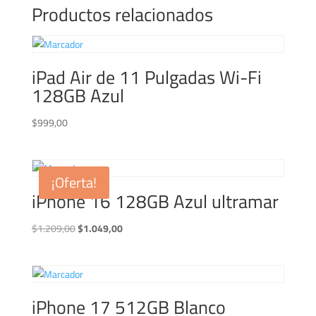
Productos relacionados
iPad Air de 11 Pulgadas Wi-Fi
128GB Azul
$
999,00
¡Oferta!
iPhone 16 128GB Azul ultramar
El
El
$
1.209,00
$
1.049,00
precio
precio
original
actual
era:
es:
$1.209,00.
$1.049,00.
iPhone 17 512GB Blanco