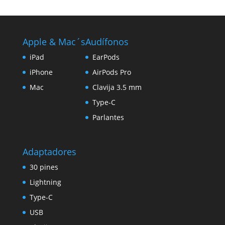
original
actual
era:
es:
$1.209,00.
$1.049,00.
Apple & Mac´s
Audífonos
iPad
EarPods
iPhone
AirPods Pro
Mac
Clavija 3.5 mm
Type-C
Parlantes
Adaptadores
30 pines
Lightning
Type-C
USB