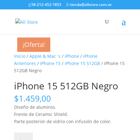
58-212-452-1853
tienda@allstore.com.ve
¡Oferta!
¡Oferta!
Inicio
/
Apple & Mac`s
/
iPhone
/
iPhone
Anteriores
/
iPhone 15
/
iPhone 15 512GB
/ iPhone 15
512GB Negro
iPhone 15 512GB Negro
$
1.459,00
Diseño de aluminio.
Frente de Ceramic Shield.
Parte posterior de vidrio con infusión de color.
iPhone