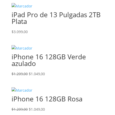
iPad Pro de 13 Pulgadas 2TB
Plata
$
3.099,00
iPhone 16 128GB Verde
azulado
El
El
$
1.209,00
$
1.049,00
precio
precio
original
actual
era:
es:
iPhone 16 128GB Rosa
$1.209,00.
$1.049,00.
El
El
$
1.209,00
$
1.049,00
precio
precio