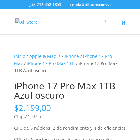
58-212-452-1853
tienda@allstore.com.ve
Inicio
/
Apple & Mac`s
/
iPhone
/
iPhone 17 Pro
Max
/
iPhone 17 Pro Max 1TB
/ iPhone 17 Pro Max
1TB Azul oscuro
iPhone 17 Pro Max 1TB
Azul oscuro
$
2.199,00
Chip A19 Pro
CPU de 6 núcleos (2 de rendi­miento y 4 de eficiencia)
GPU de 6 núcleos con aceleradores neuronales