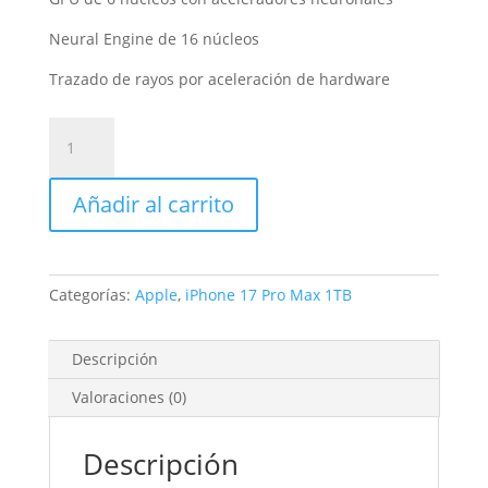
Neural Engine de 16 núcleos
Trazado de rayos por aceleración de hardware
iPhone
17
Pro
Añadir al carrito
Max
1TB
Azul
oscuro
Categorías:
Apple
,
iPhone 17 Pro Max 1TB
cantidad
Descripción
Valoraciones (0)
Descripción